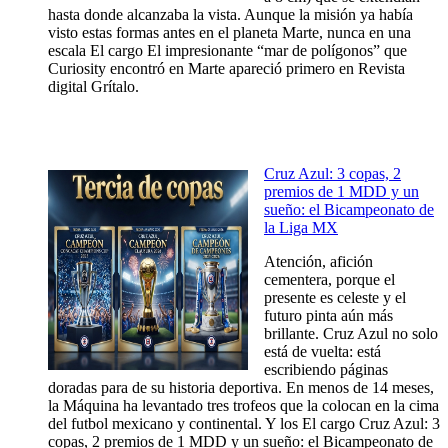
hasta donde alcanzaba la vista. Aunque la misión ya había
visto estas formas antes en el planeta Marte, nunca en una
escala El cargo El impresionante “mar de polígonos” que
Curiosity encontró en Marte apareció primero en Revista
digital Grítalo.
Cruz Azul: 3 copas, 2
premios de 1 MDD y un
sueño: el Bicampeonato de
la Liga MX
Atención, afición
cementera, porque el
presente es celeste y el
futuro pinta aún más
brillante. Cruz Azul no solo
está de vuelta: está
escribiendo páginas
doradas para de su historia deportiva. En menos de 14 meses,
la Máquina ha levantado tres trofeos que la colocan en la cima
del futbol mexicano y continental. Y los El cargo Cruz Azul: 3
copas, 2 premios de 1 MDD y un sueño: el Bicampeonato de