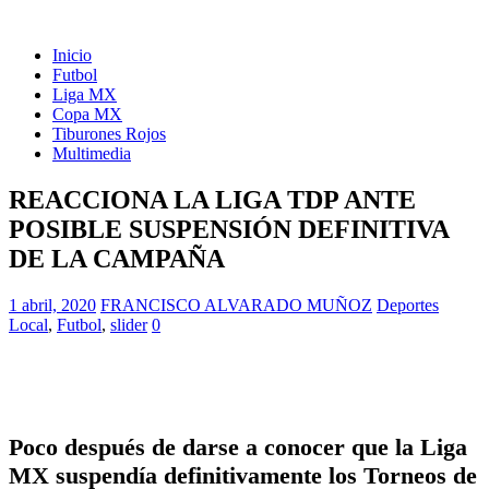
Inicio
Futbol
Liga MX
Copa MX
Tiburones Rojos
Multimedia
REACCIONA LA LIGA TDP ANTE
POSIBLE SUSPENSIÓN DEFINITIVA
DE LA CAMPAÑA
1 abril, 2020
FRANCISCO ALVARADO MUÑOZ
Deportes
Local
,
Futbol
,
slider
0
Poco después de darse a conocer que la Liga
MX suspendía definitivamente los Torneos de