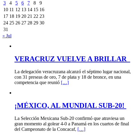
3
4
5
6
7
8
9
10
11
12
13
14
15
16
17
18
19
20
21
22
23
24
25
26
27
28
29
30
31
« Jul
VERACRUZ VUELVE A BRILLAR
La delegación veracruzana alcanzó el séptimo lugar nacional,
con 31 preseas de oro, 7 de plata y 18 de bronce, en una
competencia que reunió
[…]
¡MÉXICO, AL MUNDIAL SUB-20!
La Selección Mexicana Sub-20 confirmó que atraviesa un
gran momento al golear 4-0 a Panamá en los cuartos de final
del Campeonato de la Concacaf,
[…]