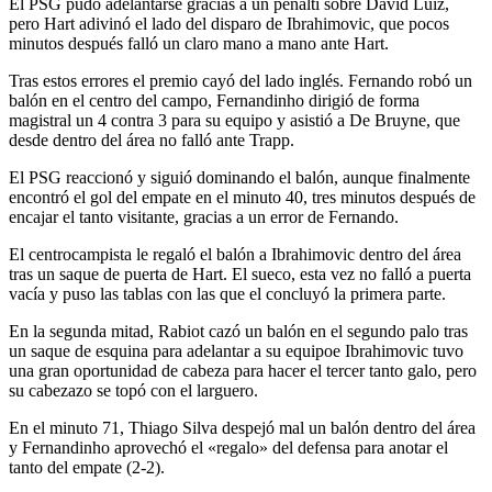
El PSG pudo adelantarse gracias a un penalti sobre David Luiz,
pero Hart adivinó el lado del disparo de Ibrahimovic, que pocos
minutos después falló un claro mano a mano ante Hart.
Tras estos errores el premio cayó del lado inglés. Fernando robó un
balón en el centro del campo, Fernandinho dirigió de forma
magistral un 4 contra 3 para su equipo y asistió a De Bruyne, que
desde dentro del área no falló ante Trapp.
El PSG reaccionó y siguió dominando el balón, aunque finalmente
encontró el gol del empate en el minuto 40, tres minutos después de
encajar el tanto visitante, gracias a un error de Fernando.
El centrocampista le regaló el balón a Ibrahimovic dentro del área
tras un saque de puerta de Hart. El sueco, esta vez no falló a puerta
vacía y puso las tablas con las que el concluyó la primera parte.
En la segunda mitad, Rabiot cazó un balón en el segundo palo tras
un saque de esquina para adelantar a su equipoe Ibrahimovic tuvo
una gran oportunidad de cabeza para hacer el tercer tanto galo, pero
su cabezazo se topó con el larguero.
En el minuto 71, Thiago Silva despejó mal un balón dentro del área
y Fernandinho aprovechó el «regalo» del defensa para anotar el
tanto del empate (2-2).