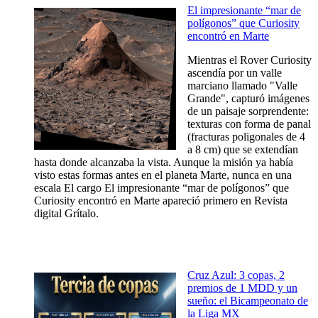
El impresionante “mar de
polígonos” que Curiosity
encontró en Marte
Mientras el Rover Curiosity
ascendía por un valle
marciano llamado "Valle
Grande", capturó imágenes
de un paisaje sorprendente:
texturas con forma de panal
(fracturas poligonales de 4
a 8 cm) que se extendían
hasta donde alcanzaba la vista. Aunque la misión ya había
visto estas formas antes en el planeta Marte, nunca en una
escala El cargo El impresionante “mar de polígonos” que
Curiosity encontró en Marte apareció primero en Revista
digital Grítalo.
Cruz Azul: 3 copas, 2
premios de 1 MDD y un
sueño: el Bicampeonato de
la Liga MX