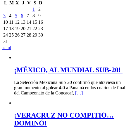
L
M
X
J
V
S
D
1
2
3
4
5
6
7
8
9
10
11
12
13
14
15
16
17
18
19
20
21
22
23
24
25
26
27
28
29
30
31
« Jul
¡MÉXICO, AL MUNDIAL SUB-20!
La Selección Mexicana Sub-20 confirmó que atraviesa un
gran momento al golear 4-0 a Panamá en los cuartos de final
del Campeonato de la Concacaf,
[…]
¡VERACRUZ NO COMPITIÓ…
DOMINÓ!