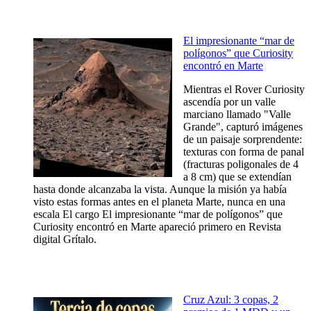
El impresionante “mar de
polígonos” que Curiosity
encontró en Marte
Mientras el Rover Curiosity
ascendía por un valle
marciano llamado "Valle
Grande", capturó imágenes
de un paisaje sorprendente:
texturas con forma de panal
(fracturas poligonales de 4
a 8 cm) que se extendían
hasta donde alcanzaba la vista. Aunque la misión ya había
visto estas formas antes en el planeta Marte, nunca en una
escala El cargo El impresionante “mar de polígonos” que
Curiosity encontró en Marte apareció primero en Revista
digital Grítalo.
Cruz Azul: 3 copas, 2