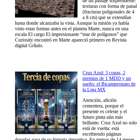
de un paisaje sorprendente:
texturas con forma de panal
(fracturas poligonales de 4
a 8 cm) que se extendían
hasta donde alcanzaba la vista. Aunque la misión ya había
visto estas formas antes en el planeta Marte, nunca en una
escala El cargo El impresionante “mar de polígonos” que
Curiosity encontró en Marte apareció primero en Revista
digital Grítalo.
Cruz Azul: 3 copas, 2
premios de 1 MDD y un
sueño: el Bicampeonato de
la Liga MX
Atención, afición
cementera, porque el
presente es celeste y el
futuro pinta aún más
brillante. Cruz Azul no solo
está de vuelta: está
escribiendo páginas
doradas para de su historia deportiva. En menos de 14 meses,