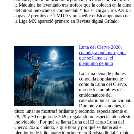
la Máquina ha levantado tres trofeos que la colocan en la cima
del futbol mexicano y continental. Y los El cargo Cruz Azul: 3
copas, 2 premios de 1 MDD y un sueño: el Bicampeonato de
la Liga MX apareció primero en Revista digital Grítalo.
Luna del Ciervo 2026:
cuándo, a qué hora y por
qué se llama así el
plenilunio de julio
La Luna llena de julio es
conocida popularmente
como la Luna del Ciervo,
uno de los nombres más
emblemáticos del
calendario lunar tradicional.
Durante varias noches, el
disco lunar se mostrará brillante y redondo, especialmente el
28, 29 y 30 de julio de 2026, regalando un espectáculo celeste
inolvidable. ¿Por qué se llama Luna del El cargo Luna del
Ciervo 2026: cuándo, a qué hora y por qué se llama así el
plenilunio de julio apareció primero en Revista digital Grítalo.