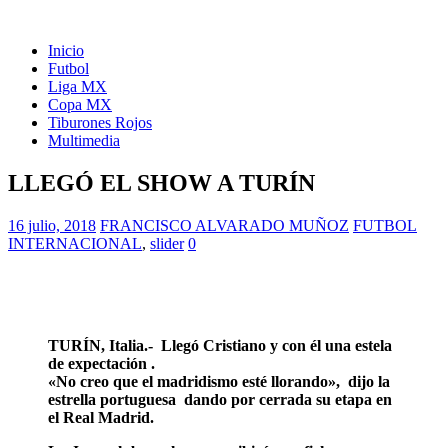
Inicio
Futbol
Liga MX
Copa MX
Tiburones Rojos
Multimedia
LLEGÓ EL SHOW A TURÍN
16 julio, 2018
FRANCISCO ALVARADO MUÑOZ
FUTBOL
INTERNACIONAL
,
slider
0
TURÍN, Italia.- Llegó Cristiano y con él una estela
de expectación .
«No creo que el madridismo esté llorando», dijo la
estrella portuguesa dando por cerrada su etapa en
el Real Madrid.