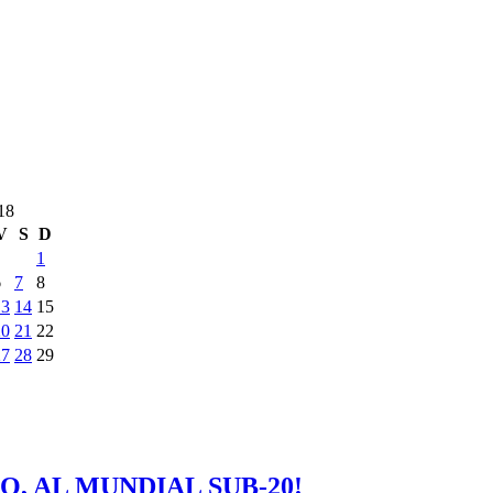
018
V
S
D
1
6
7
8
13
14
15
20
21
22
27
28
29
O, AL MUNDIAL SUB-20!