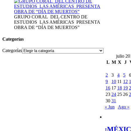
GRUPO CORAL DEL CENTRO DE
ESTUDIOS LAS AMÉRICAS PRESENTA
OBRA DE “DÍA DE MUERTOS”
Categorías
Categorías
julio 2
L
M
X
J
2
3
4
5
9
10
11
12
16
17
18
19
23
24
25
26
30
31
« Jun
Ago »
¡MÉXIC