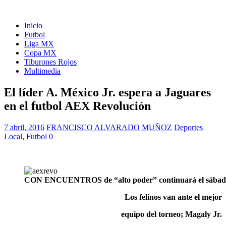
Inicio
Futbol
Liga MX
Copa MX
Tiburones Rojos
Multimedia
El líder A. México Jr. espera a Jaguares
en el futbol AEX Revolución
7 abril, 2016
FRANCISCO ALVARADO MUÑOZ
Deportes
Local
,
Futbol
0
CON ENCUENTROS de “alto poder” continuará el sábado l
Los felinos van ante el mejor
equipo del torneo; Magaly Jr.