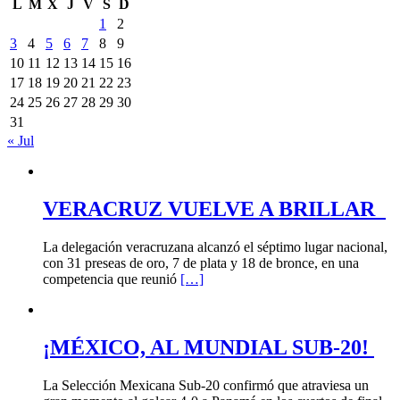
L
M
X
J
V
S
D
1
2
3
4
5
6
7
8
9
10
11
12
13
14
15
16
17
18
19
20
21
22
23
24
25
26
27
28
29
30
31
« Jul
VERACRUZ VUELVE A BRILLAR
La delegación veracruzana alcanzó el séptimo lugar nacional,
con 31 preseas de oro, 7 de plata y 18 de bronce, en una
competencia que reunió
[…]
¡MÉXICO, AL MUNDIAL SUB-20!
La Selección Mexicana Sub-20 confirmó que atraviesa un