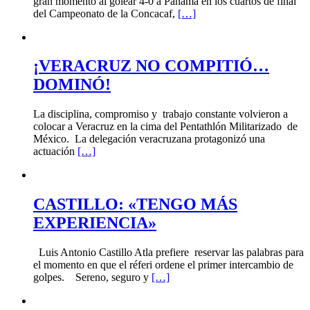
gran momento al golear 4-0 a Panamá en los cuartos de final
del Campeonato de la Concacaf,
[…]
¡VERACRUZ NO COMPITIÓ…
DOMINÓ!
La disciplina, compromiso y trabajo constante volvieron a
colocar a Veracruz en la cima del Pentathlón Militarizado de
México. La delegación veracruzana protagonizó una
actuación
[…]
CASTILLO: «TENGO MÁS
EXPERIENCIA»
Luis Antonio Castillo Atla prefiere reservar las palabras para
el momento en que el réferi ordene el primer intercambio de
golpes. Sereno, seguro y
[…]