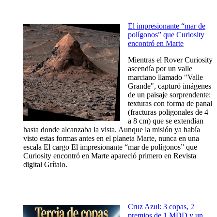
El impresionante “mar de
polígonos” que Curiosity
encontró en Marte
Mientras el Rover Curiosity
ascendía por un valle
marciano llamado "Valle
Grande", capturó imágenes
de un paisaje sorprendente:
texturas con forma de panal
(fracturas poligonales de 4
a 8 cm) que se extendían
hasta donde alcanzaba la vista. Aunque la misión ya había
visto estas formas antes en el planeta Marte, nunca en una
escala El cargo El impresionante “mar de polígonos” que
Curiosity encontró en Marte apareció primero en Revista
digital Grítalo.
Cruz Azul: 3 copas, 2
premios de 1 MDD y un