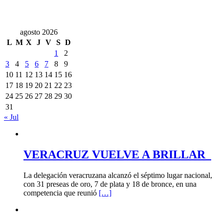
agosto 2026
L
M
X
J
V
S
D
1
2
3
4
5
6
7
8
9
10
11
12
13
14
15
16
17
18
19
20
21
22
23
24
25
26
27
28
29
30
31
« Jul
VERACRUZ VUELVE A BRILLAR
La delegación veracruzana alcanzó el séptimo lugar nacional,
con 31 preseas de oro, 7 de plata y 18 de bronce, en una
competencia que reunió
[…]