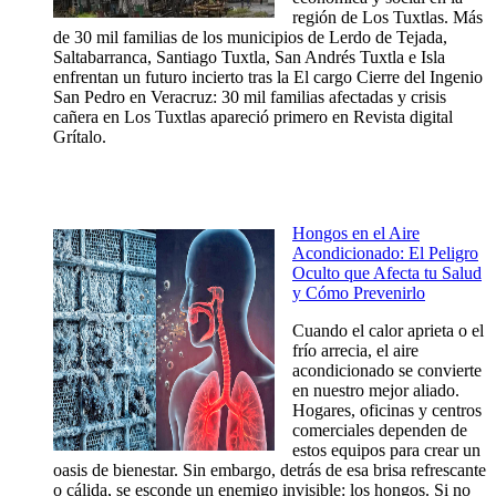
región de Los Tuxtlas. Más
de 30 mil familias de los municipios de Lerdo de Tejada,
Saltabarranca, Santiago Tuxtla, San Andrés Tuxtla e Isla
enfrentan un futuro incierto tras la El cargo Cierre del Ingenio
San Pedro en Veracruz: 30 mil familias afectadas y crisis
cañera en Los Tuxtlas apareció primero en Revista digital
Grítalo.
Hongos en el Aire
Acondicionado: El Peligro
Oculto que Afecta tu Salud
y Cómo Prevenirlo
Cuando el calor aprieta o el
frío arrecia, el aire
acondicionado se convierte
en nuestro mejor aliado.
Hogares, oficinas y centros
comerciales dependen de
estos equipos para crear un
oasis de bienestar. Sin embargo, detrás de esa brisa refrescante
o cálida, se esconde un enemigo invisible: los hongos. Si no