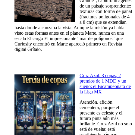
Grande", capturó imágenes
de un paisaje sorprendente:
texturas con forma de panal
(fracturas poligonales de 4
a 8 cm) que se extendían
hasta donde alcanzaba la vista. Aunque la misión ya había
visto estas formas antes en el planeta Marte, nunca en una
escala El cargo El impresionante “mar de polígonos” que
Curiosity encontró en Marte apareció primero en Revista
digital Grítalo.
Cruz Azul: 3 copas, 2
premios de 1 MDD y un
sueño: el Bicampeonato de
la Liga MX
Atención, afición
cementera, porque el
presente es celeste y el
futuro pinta aún más
brillante. Cruz Azul no solo
está de vuelta: está
escribiendo páginas