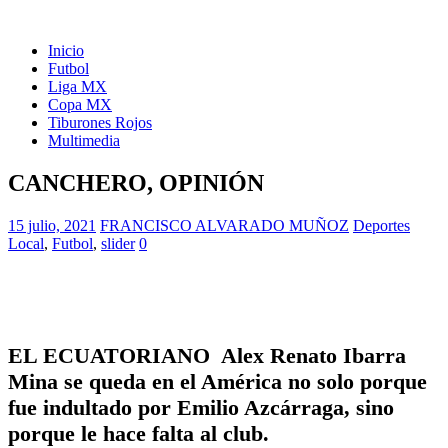
Inicio
Futbol
Liga MX
Copa MX
Tiburones Rojos
Multimedia
CANCHERO, OPINIÓN
15 julio, 2021
FRANCISCO ALVARADO MUÑOZ
Deportes
Local
,
Futbol
,
slider
0
EL ECUATORIANO Alex Renato Ibarra
Mina se queda en el América no solo porque
fue indultado por Emilio Azcárraga, sino
porque le hace falta al club.