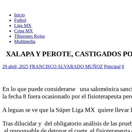
Inicio
Futbol
Liga MX
Copa MX
Tiburones Rojos
Multimedia
XALAPA Y PEROTE, CASTIGADOS PO
29 abril, 2025
FRANCISCO ALVARADO MUÑOZ
Principal
0
En lo que puede considerarse una salomónica sanci
la fecha 8 fuera ocasionado por el fisioterapeuta per
A leguas se ve que la Súper Liga MX quiere llevar la
Tras dilucidar y del obligatorio análisis de las prue
al responsable de detonar el cuete, el fisioterapeu