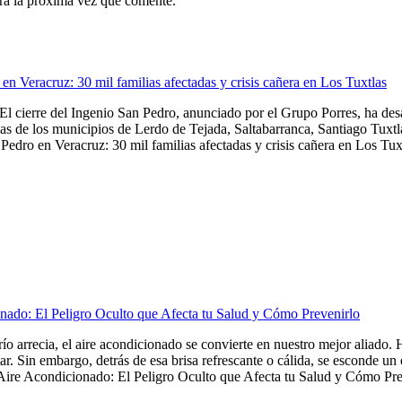
ra la próxima vez que comente.
en Veracruz: 30 mil familias afectadas y crisis cañera en Los Tuxtlas
El cierre del Ingenio San Pedro, anunciado por el Grupo Porres, ha de
as de los municipios de Lerdo de Tejada, Saltabarranca, Santiago Tuxtla,
Pedro en Veracruz: 30 mil familias afectadas y crisis cañera en Los Tuxt
nado: El Peligro Oculto que Afecta tu Salud y Cómo Prevenirlo
frío arrecia, el aire acondicionado se convierte en nuestro mejor aliado
tar. Sin embargo, detrás de esa brisa refrescante o cálida, se esconde u
Aire Acondicionado: El Peligro Oculto que Afecta tu Salud y Cómo Preve