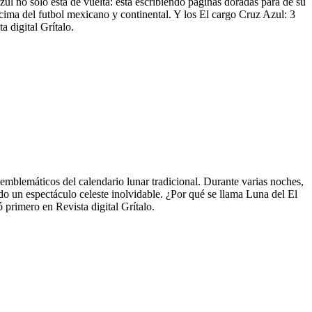
zul no solo está de vuelta: está escribiendo páginas doradas para de su
 cima del futbol mexicano y continental. Y los El cargo Cruz Azul: 3
 digital Grítalo.
mblemáticos del calendario lunar tradicional. Durante varias noches,
ndo un espectáculo celeste inolvidable. ¿Por qué se llama Luna del El
 primero en Revista digital Grítalo.