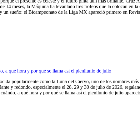
porque el presente es celeste y el futuro pinta aún más brillante. Cruz A
de 14 meses, la Máquina ha levantado tres trofeos que la colocan en la
 un sueño: el Bicampeonato de la Liga MX apareció primero en Revista
 a qué hora y por qué se llama así el plenilunio de julio
nocida popularmente como la Luna del Ciervo, uno de los nombres más e
illante y redondo, especialmente el 28, 29 y 30 de julio de 2026, regala
uándo, a qué hora y por qué se llama así el plenilunio de julio apareció