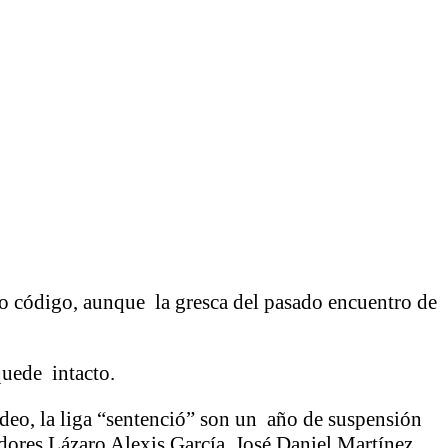
o código, aunque la gresca del pasado encuentro de
quede intacto.
video, la liga “sentenció” son un año de suspensión
adores Lázaro Alexis García, José Daniel Martínez,