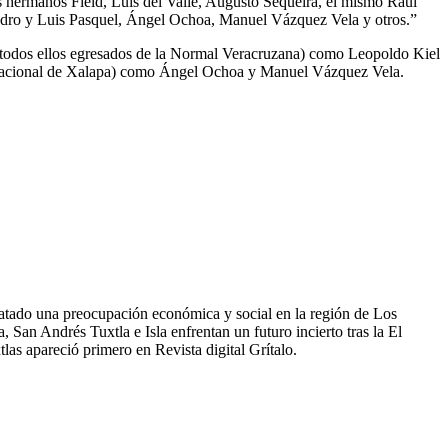
 hermanos Field, Luis del Valle, Augusto Sequeira, el mismo Raúl
dro y Luis Pasquel, Ángel Ochoa, Manuel Vázquez Vela y otros.”
s (todos ellos egresados de la Normal Veracruzana) como Leopoldo Kiel
o Nacional de Xalapa) como Ángel Ochoa y Manuel Vázquez Vela.
satado una preocupación económica y social en la región de Los
 San Andrés Tuxtla e Isla enfrentan un futuro incierto tras la El
las apareció primero en Revista digital Grítalo.