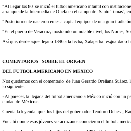
“Al llegar los 80′ se inició el futbol americano infantil con instituc
arranque de la Intermedia de Onefa en el campo de ´Santo Tomás´, en 
“Posteriormente nacieron en esta capital equipos de una gran tradici
“En el puerto de Veracruz, mostrando un notable nivel, los Nortes, Sol
Así que, desde aquel lejano 1896 a la fecha, Xalapa ha resguardado fie
COMENTARIOS SOBRE EL ORÍGEN
DEL FUTBOL AMERICANO EN MÉXICO
Nos quedamos con el comentario de Juan Gerardo Orellana Suárez, li
lo siguiente:
«Al parecer, la llegada del futbol americano a México inició con un p
ciudad de México».
Cuenta la leyenda que los hijos del gobernador Teodoro Dehesa, Ra
Fue ahí donde esos jóvenes veracruzanos conocieron el futbol americ