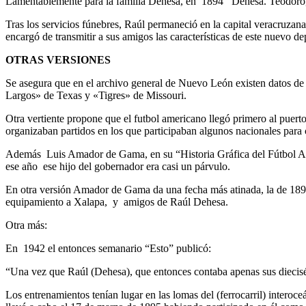
Lamentablemente para la familia Dehesa, en 1894 Dehesa. Teodoro, el
Tras los servicios fúnebres, Raúl permaneció en la capital veracruzan
encargó de transmitir a sus amigos las características de este nuevo de
OTRAS VERSIONES
Se asegura que en el archivo general de Nuevo León existen datos de 
Largos» de Texas y «Tigres» de Missouri.
Otra vertiente propone que el futbol americano llegó primero al puer
organizaban partidos en los que participaban algunos nacionales para
Además Luis Amador de Gama, en su “Historia Gráfica del Fútbol Ame
ese año ese hijo del gobernador era casi un párvulo.
En otra versión Amador de Gama da una fecha más atinada, la de 1896,
equipamiento a Xalapa, y amigos de Raúl Dehesa.
Otra más:
En 1942 el entonces semanario “Esto” publicó:
“Una vez que Raúl (Dehesa), que entonces contaba apenas sus diecisé
Los entrenamientos tenían lugar en las lomas del (ferrocarril) intero