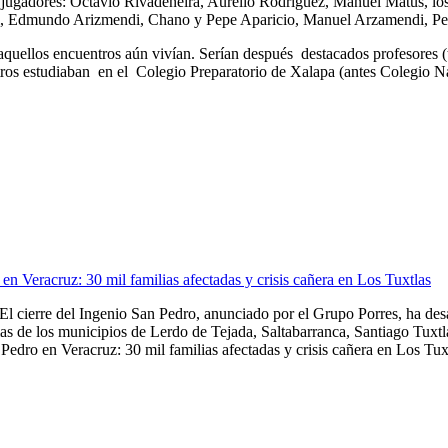
 jugadores: Octavio Rivadeneira, Aurelio Rodríguez, Manuel Matus, los
ell, Edmundo Arizmendi, Chano y Pepe Aparicio, Manuel Arzamendi, Pe
e aquellos encuentros aún vivían. Serían después destacados profesore
tros estudiaban en el Colegio Preparatorio de Xalapa (antes Colegi
en Veracruz: 30 mil familias afectadas y crisis cañera en Los Tuxtlas
El cierre del Ingenio San Pedro, anunciado por el Grupo Porres, ha de
as de los municipios de Lerdo de Tejada, Saltabarranca, Santiago Tuxtla,
Pedro en Veracruz: 30 mil familias afectadas y crisis cañera en Los Tuxt