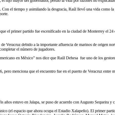
 hijo mayor del gobernador, perdió la vida por razones no explicadas
a. Con el tiempo y asimilando la desgracia, Raúl llevó una vida como l
porte.
que el primer partido fue escenificado en la ciudad de Monterrey el 24
to de Veracruz debido a la importante afluencia de marinos de origen no
 completar el número de jugadores.
ricano en México” nos dice que Raúl Dehesa fue uno de los gestores 
 pero menciona que el encuentro fue en el puerto de Veracruz entre ma
is años estuvo en Jalapa, se puso de acuerdo con Augusto Sequeira y c
ceánico (el espacio que ahora ocupa el Estadio Xalapeño). El primer part