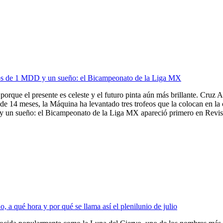
ios de 1 MDD y un sueño: el Bicampeonato de la Liga MX
porque el presente es celeste y el futuro pinta aún más brillante. Cruz A
de 14 meses, la Máquina ha levantado tres trofeos que la colocan en la
 un sueño: el Bicampeonato de la Liga MX apareció primero en Revista
 a qué hora y por qué se llama así el plenilunio de julio