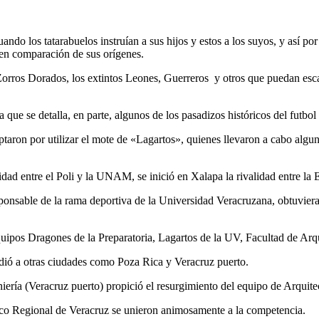
ando los tatarabuelos instruían a sus hijos y estos a los suyos, y así p
s en comparación de sus orígenes.
rros Dorados, los extintos Leones, Guerreros y otros que puedan escap
que se detalla, en parte, algunos de los pasadizos históricos del futbol
taron por utilizar el mote de «Lagartos», quienes llevaron a cabo algu
dad entre el Poli y la UNAM, se inició en Xalapa la rivalidad entre la 
ponsable de la rama deportiva de la Universidad Veracruzana, obtuviera
quipos Dragones de la Preparatoria, Lagartos de la UV, Facultad de Ar
dió a otras ciudades como Poza Rica y Veracruz puerto.
ería (Veracruz puerto) propició el resurgimiento del equipo de Arquitec
co Regional de Veracruz se unieron animosamente a la competencia.