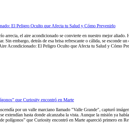
nado: El Peligro Oculto que Afecta tu Salud y Cómo Prevenirlo
frío arrecia, el aire acondicionado se convierte en nuestro mejor aliado
tar. Sin embargo, detrás de esa brisa refrescante o cálida, se esconde u
Aire Acondicionado: El Peligro Oculto que Afecta tu Salud y Cómo Preve
lígonos” que Curiosity encontró en Marte
ascendía por un valle marciano llamado "Valle Grande", capturó imágene
se extendían hasta donde alcanzaba la vista. Aunque la misión ya había 
de polígonos” que Curiosity encontró en Marte apareció primero en Revi