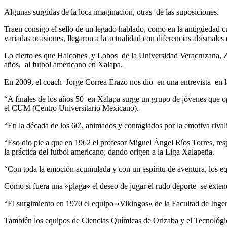
Algunas surgidas de la loca imaginación, otras de las suposiciones.
Traen consigo el sello de un legado hablado, como en la antigüedad cu
variadas ocasiones, llegaron a la actualidad con diferencias abismale
Lo cierto es que Halcones y Lobos de la Universidad Veracruzana, Zo
años, al futbol americano en Xalapa.
En 2009, el coach Jorge Correa Erazo nos dio en una entrevista en la 
“A finales de los años 50 en Xalapa surge un grupo de jóvenes que op
el CUM (Centro Universitario Mexicano).
“En la década de los 60′, animados y contagiados por la emotiva rivali
“Eso dio pie a que en 1962 el profesor Miguel Ángel Ríos Torres, res
la práctica del futbol americano, dando origen a la Liga Xalapeña.
“Con toda la emoción acumulada y con un espíritu de aventura, los e
Como si fuera una «plaga» el deseo de jugar el rudo deporte se exten
“El surgimiento en 1970 el equipo «Vikingos» de la Facultad de Ingeni
También los equipos de Ciencias Químicas de Orizaba y el Tecnológi