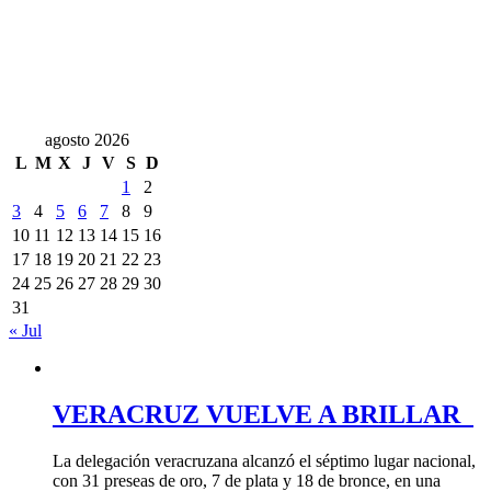
agosto 2026
L
M
X
J
V
S
D
1
2
3
4
5
6
7
8
9
10
11
12
13
14
15
16
17
18
19
20
21
22
23
24
25
26
27
28
29
30
31
« Jul
VERACRUZ VUELVE A BRILLAR
La delegación veracruzana alcanzó el séptimo lugar nacional,
con 31 preseas de oro, 7 de plata y 18 de bronce, en una