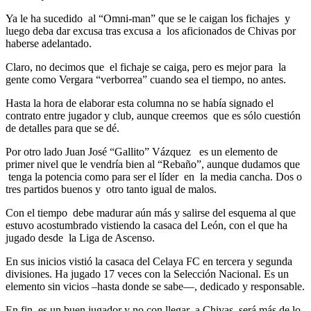
Ya le ha sucedido al “Omni-man” que se le caigan los fichajes y
luego deba dar excusa tras excusa a los aficionados de Chivas por
haberse adelantado.
Claro, no decimos que el fichaje se caiga, pero es mejor para la
gente como Vergara “verborrea” cuando sea el tiempo, no antes.
Hasta la hora de elaborar esta columna no se había signado el
contrato entre jugador y club, aunque creemos que es sólo cuestión
de detalles para que se dé.
Por otro lado Juan José “Gallito” Vázquez es un elemento de
primer nivel que le vendría bien al “Rebaño”, aunque dudamos que
tenga la potencia como para ser el líder en la media cancha. Dos o
tres partidos buenos y otro tanto igual de malos.
Con el tiempo debe madurar aún más y salirse del esquema al que
estuvo acostumbrado vistiendo la casaca del León, con el que ha
jugado desde la Liga de Ascenso.
En sus inicios vistió la casaca del Celaya FC en tercera y segunda
divisiones. Ha jugado 17 veces con la Selección Nacional. Es un
elemento sin vicios –hasta donde se sabe—, dedicado y responsable.
En fin, es un buen jugador y no con llegar a Chivas será más de lo