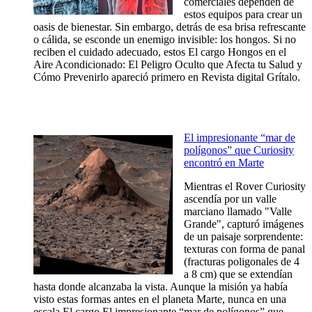
comerciales dependen de
estos equipos para crear un
oasis de bienestar. Sin embargo, detrás de esa brisa refrescante
o cálida, se esconde un enemigo invisible: los hongos. Si no
reciben el cuidado adecuado, estos El cargo Hongos en el
Aire Acondicionado: El Peligro Oculto que Afecta tu Salud y
Cómo Prevenirlo apareció primero en Revista digital Grítalo.
El impresionante “mar de
polígonos” que Curiosity
encontró en Marte
Mientras el Rover Curiosity
ascendía por un valle
marciano llamado "Valle
Grande", capturó imágenes
de un paisaje sorprendente:
texturas con forma de panal
(fracturas poligonales de 4
a 8 cm) que se extendían
hasta donde alcanzaba la vista. Aunque la misión ya había
visto estas formas antes en el planeta Marte, nunca en una
escala El cargo El impresionante “mar de polígonos” que