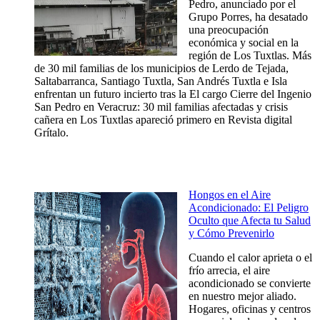
Pedro, anunciado por el
Grupo Porres, ha desatado
una preocupación
económica y social en la
región de Los Tuxtlas. Más
de 30 mil familias de los municipios de Lerdo de Tejada,
Saltabarranca, Santiago Tuxtla, San Andrés Tuxtla e Isla
enfrentan un futuro incierto tras la El cargo Cierre del Ingenio
San Pedro en Veracruz: 30 mil familias afectadas y crisis
cañera en Los Tuxtlas apareció primero en Revista digital
Grítalo.
Hongos en el Aire
Acondicionado: El Peligro
Oculto que Afecta tu Salud
y Cómo Prevenirlo
Cuando el calor aprieta o el
frío arrecia, el aire
acondicionado se convierte
en nuestro mejor aliado.
Hogares, oficinas y centros