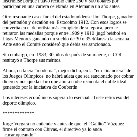
inscribirse porque Paavo recibió entre 250 y 500 dólares por
participar en una carrera celebrada en Alemania un año antes.
Otro resonante caso fue el del estadounidense Jim Thorpe, ganador
del pentatlón y decatlón en Estocolmo 1912. Con esos logros se
convertía en el deportista más completo de su época, pero le
retiraron las medallas porque entre 1909 y 1910 jugó beisbol en
Ligas Menores ganando un sueldo de 30 o 35 dólares a la semana.
Ante esto el Comité consideró que debía ser sancionado.
Sin embargo, en 1983, 30 años después de su muerte, el COI
restituyó a Thorpe sus méritos.
Ahora, en la era “moderna”, mejor dicho, en la “era financiera” de
los Juegos Olímpicos no habrá atleta que sea sancionado por cobrar
dinero y nos queda claro que ahora nadie recuerda el noble ideal
generado por la iniciativa de Coubertín.
Los intereses económicos superan lo esencial. Triste retroceso del
deporte olímpico.
*************
Jorge Vergara no entiende y antes de que el “Gallito” Vázquez
firme el contrato con Chivas, el directivo ya lo anda
“cacaraqueando”.