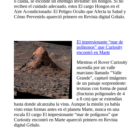
o cálida, se esconde un enemigo invisible: los hongos. Si no
reciben el cuidado adecuado, estos El cargo Hongos en el
Aire Acondicionado: El Peligro Oculto que Afecta tu Salud y
Cómo Prevenirlo apareció primero en Revista digital Grítalo.
El impresionante “mar de
polígonos” que Curiosity
encontró en Marte
Mientras el Rover Curiosity
ascendía por un valle
marciano llamado "Valle
Grande", capturó imágenes
de un paisaje sorprendente:
texturas con forma de panal
(fracturas poligonales de 4
a 8 cm) que se extendían
hasta donde alcanzaba la vista. Aunque la misión ya había
visto estas formas antes en el planeta Marte, nunca en una
escala El cargo El impresionante “mar de polígonos” que
Curiosity encontró en Marte apareció primero en Revista
digital Grítalo.