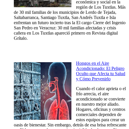
económica y social en la
región de Los Tuxtlas. Más
de 30 mil familias de los municipios de Lerdo de Tejada,
Saltabarranca, Santiago Tuxtla, San Andrés Tuxtla e Isla
enfrentan un futuro incierto tras la El cargo Cierre del Ingenio
San Pedro en Veracruz: 30 mil familias afectadas y crisis
cañera en Los Tuxtlas apareció primero en Revista digital
Grítalo.
Hongos en el Aire
Acondicionado: El Peligro
Oculto que Afecta tu Salud
y Cómo Prevenirlo
Cuando el calor aprieta o el
frío arrecia, el aire
acondicionado se convierte
en nuestro mejor aliado.
Hogares, oficinas y centros
comerciales dependen de
estos equipos para crear un
oasis de bienestar. Sin embargo, detrás de esa brisa refrescante