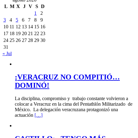
L
M
X
J
V
S
D
1
2
3
4
5
6
7
8
9
10
11
12
13
14
15
16
17
18
19
20
21
22
23
24
25
26
27
28
29
30
31
« Jul
¡VERACRUZ NO COMPITIÓ…
DOMINÓ!
La disciplina, compromiso y trabajo constante volvieron a
colocar a Veracruz en la cima del Pentathlón Militarizado de
México. La delegación veracruzana protagonizó una
actuación
[…]