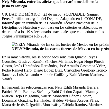
Nely Miranda, entre las atletas que buscarán medalla en la
justa veraniega
CIUDAD DE MÉXICO, 23 de mayo (
CONADE
).- Samuel
Pérez Portillo, encargado del Deporte Adaptado en la CONADE,
informó que en reunión de la Comisión Técnica Nacional de la
Disciplina de Natación y con base en los criterios establecidos, se
determinó a los 19 seleccionados nacionales que competirán en los
Juegos Paralímpicos Río 2016.
NELY Miranda, de las cartas fuertes de México en los próx
En la rama varonil, los seleccionados son: Juan Ignacio Reyes
González, Gustavo Ramón Sánchez Martínez, Edgar Hugo Pineda
Castro, Jesús Hernández Hernández, José Arnulfo Castorena Vélez,
Pedro Rangel Haro, Diego López Díaz, Cristopher Gregorio Tronco
Sánchez, Luis Armando Andrade Guillén y Raúl Alberto Martínez
Valdés.
En femenil, las seleccionadas son: Nely Edith Miranda Herrera,
Patricia Valle Benítez, Stefanny Rubí Cristino Zapata, Vianney
Marlen Trejo Delgadillo, Valeria Monserrat López Gómez,
Doramitzi González Hernández, Haidee Viviana Aceves Pérez,
María de Jesús Delgadillo Monsiváis y Fabiola Ramírez Martínez.