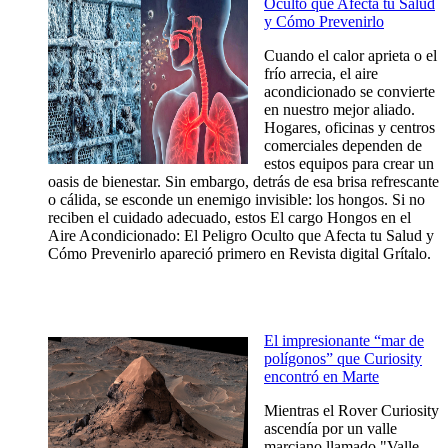
Oculto que Afecta tu Salud
y Cómo Prevenirlo
Cuando el calor aprieta o el
frío arrecia, el aire
acondicionado se convierte
en nuestro mejor aliado.
Hogares, oficinas y centros
comerciales dependen de
estos equipos para crear un
oasis de bienestar. Sin embargo, detrás de esa brisa refrescante
o cálida, se esconde un enemigo invisible: los hongos. Si no
reciben el cuidado adecuado, estos El cargo Hongos en el
Aire Acondicionado: El Peligro Oculto que Afecta tu Salud y
Cómo Prevenirlo apareció primero en Revista digital Grítalo.
El impresionante “mar de
polígonos” que Curiosity
encontró en Marte
Mientras el Rover Curiosity
ascendía por un valle
marciano llamado "Valle