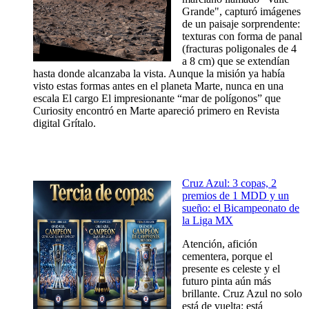
Grande", capturó imágenes
de un paisaje sorprendente:
texturas con forma de panal
(fracturas poligonales de 4
a 8 cm) que se extendían
hasta donde alcanzaba la vista. Aunque la misión ya había
visto estas formas antes en el planeta Marte, nunca en una
escala El cargo El impresionante “mar de polígonos” que
Curiosity encontró en Marte apareció primero en Revista
digital Grítalo.
Cruz Azul: 3 copas, 2
premios de 1 MDD y un
sueño: el Bicampeonato de
la Liga MX
Atención, afición
cementera, porque el
presente es celeste y el
futuro pinta aún más
brillante. Cruz Azul no solo
está de vuelta: está