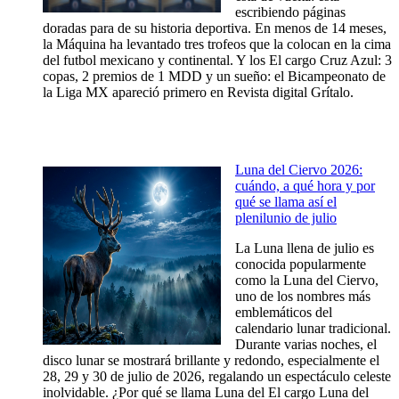
escribiendo páginas
doradas para de su historia deportiva. En menos de 14 meses,
la Máquina ha levantado tres trofeos que la colocan en la cima
del futbol mexicano y continental. Y los El cargo Cruz Azul: 3
copas, 2 premios de 1 MDD y un sueño: el Bicampeonato de
la Liga MX apareció primero en Revista digital Grítalo.
Luna del Ciervo 2026:
cuándo, a qué hora y por
qué se llama así el
plenilunio de julio
La Luna llena de julio es
conocida popularmente
como la Luna del Ciervo,
uno de los nombres más
emblemáticos del
calendario lunar tradicional.
Durante varias noches, el
disco lunar se mostrará brillante y redondo, especialmente el
28, 29 y 30 de julio de 2026, regalando un espectáculo celeste
inolvidable. ¿Por qué se llama Luna del El cargo Luna del