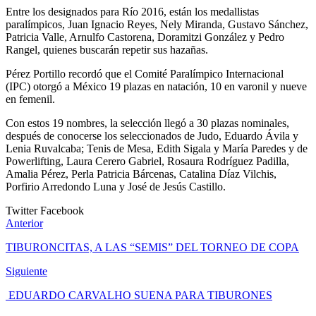
Entre los designados para Río 2016, están los medallistas
paralímpicos, Juan Ignacio Reyes, Nely Miranda, Gustavo Sánchez,
Patricia Valle, Arnulfo Castorena, Doramitzi González y Pedro
Rangel, quienes buscarán repetir sus hazañas.
Pérez Portillo recordó que el Comité Paralímpico Internacional
(IPC) otorgó a México 19 plazas en natación, 10 en varonil y nueve
en femenil.
Con estos 19 nombres, la selección llegó a 30 plazas nominales,
después de conocerse los seleccionados de Judo, Eduardo Ávila y
Lenia Ruvalcaba; Tenis de Mesa, Edith Sigala y María Paredes y de
Powerlifting, Laura Cerero Gabriel, Rosaura Rodríguez Padilla,
Amalia Pérez, Perla Patricia Bárcenas, Catalina Díaz Vilchis,
Porfirio Arredondo Luna y José de Jesús Castillo.
Twitter
Facebook
Anterior
TIBURONCITAS, A LAS “SEMIS” DEL TORNEO DE COPA
Siguiente
EDUARDO CARVALHO SUENA PARA TIBURONES