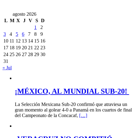
agosto 2026
L
M
X
J
V
S
D
1
2
3
4
5
6
7
8
9
10
11
12
13
14
15
16
17
18
19
20
21
22
23
24
25
26
27
28
29
30
31
« Jul
¡MÉXICO, AL MUNDIAL SUB-20!
La Selección Mexicana Sub-20 confirmó que atraviesa un
gran momento al golear 4-0 a Panamá en los cuartos de final
del Campeonato de la Concacaf,
[…]