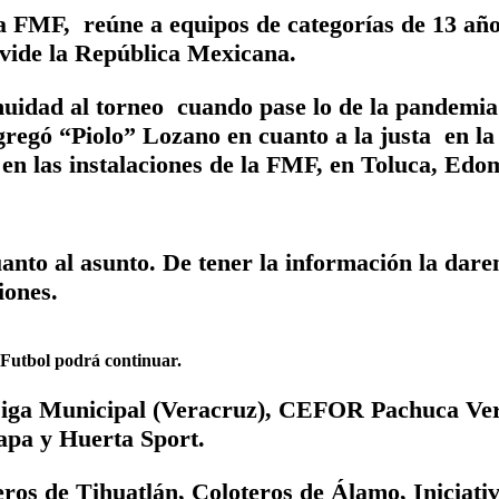
a FMF, reúne a equipos de categorías de 13 añ
ivide la República Mexicana.
uidad al torneo cuando pase lo de la pandemia 
egó “Piolo” Lozano en cuanto a la justa en la q
en las instalaciones de la FMF, en Toluca, Edo
uanto al asunto. De tener la información la dar
iones.
Futbol podrá continuar.
 Liga Municipal (Veracruz), CEFOR Pachuca Ver
apa y Huerta Sport.
os de Tihuatlán, Coloteros de Álamo, Iniciativa