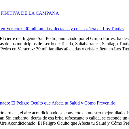
EFINITIVA DE LA CAMPAÑA
en Veracruz: 30 mil familias afectadas y crisis cañera en Los Tuxtlas
El cierre del Ingenio San Pedro, anunciado por el Grupo Porres, ha de
as de los municipios de Lerdo de Tejada, Saltabarranca, Santiago Tuxtla,
Pedro en Veracruz: 30 mil familias afectadas y crisis cañera en Los Tuxt
nado: El Peligro Oculto que Afecta tu Salud y Cómo Prevenirlo
frío arrecia, el aire acondicionado se convierte en nuestro mejor aliado
tar. Sin embargo, detrás de esa brisa refrescante o cálida, se esconde u
Aire Acondicionado: El Peligro Oculto que Afecta tu Salud y Cómo Preve