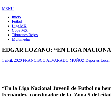
MENU
Inicio
Futbol
Liga MX
Copa MX
Tiburones Rojos
Multimedia
EDGAR LOZANO: “EN LIGA NACIONA
1 abril, 2020
FRANCISCO ALVARADO MUÑOZ
Deportes Local
“En la Liga Nacional Juvenil de Futbol no he
Fernández coordinador de la Zona 5 del citad