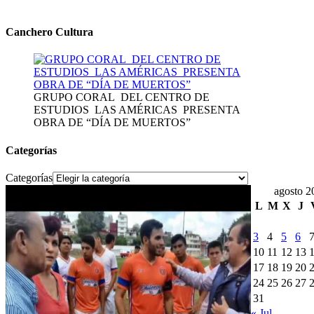
Canchero Cultura
GRUPO CORAL DEL CENTRO DE
ESTUDIOS LAS AMÉRICAS PRESENTA
OBRA DE “DÍA DE MUERTOS”
Categorías
Categorías
agosto 2
L
M
X
J
3
4
5
6
10
11
12
13
17
18
19
20
24
25
26
27
31
« Jul