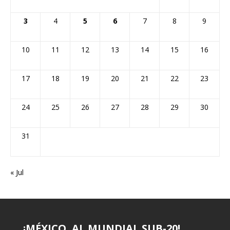
3
4
5
6
7
8
9
10
11
12
13
14
15
16
17
18
19
20
21
22
23
24
25
26
27
28
29
30
31
« Jul
¡MÉXICO, AL MUNDIAL SUB-20!
¡VERACRUZ NO COMPITIÓ…
CASTILLO: «TENGO MÁS
CHUCHO: 62 AÑOS Y TRES GOLES
¡FRENAN PLAN DE INFANTINO!