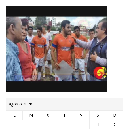
agosto 2026
L
M
X
J
V
S
D
1
2