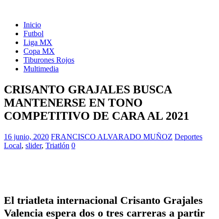
Inicio
Futbol
Liga MX
Copa MX
Tiburones Rojos
Multimedia
CRISANTO GRAJALES BUSCA
MANTENERSE EN TONO
COMPETITIVO DE CARA AL 2021
16 junio, 2020
FRANCISCO ALVARADO MUÑOZ
Deportes
Local
,
slider
,
Triatlón
0
El triatleta internacional Crisanto Grajales
Valencia espera dos o tres carreras a partir