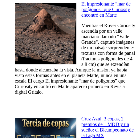
El impresionante “mar de
polígonos” que Curiosity
encontró en Marte
Mientras el Rover Curiosity
ascendía por un valle
marciano llamado "Valle
Grande", capturó imágenes
de un paisaje sorprendente:
texturas con forma de panal
(fracturas poligonales de 4
a 8 cm) que se extendían
hasta donde alcanzaba la vista. Aunque la misión ya había
visto estas formas antes en el planeta Marte, nunca en una
escala El cargo El impresionante “mar de polígonos” que
Curiosity encontró en Marte apareció primero en Revista
digital Grítalo.
Cruz Azul: 3 copas, 2
premios de 1 MDD y un
sueño: el Bicampeonato de
la Liga MX