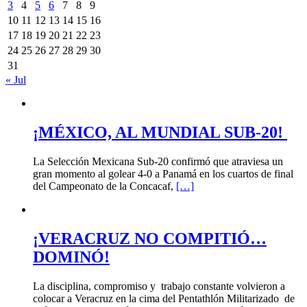
3
4
5
6
7
8
9
10
11
12
13
14
15
16
17
18
19
20
21
22
23
24
25
26
27
28
29
30
31
« Jul
¡MÉXICO, AL MUNDIAL SUB-20!
La Selección Mexicana Sub-20 confirmó que atraviesa un
gran momento al golear 4-0 a Panamá en los cuartos de final
del Campeonato de la Concacaf,
[…]
¡VERACRUZ NO COMPITIÓ…
DOMINÓ!
La disciplina, compromiso y trabajo constante volvieron a
colocar a Veracruz en la cima del Pentathlón Militarizado de