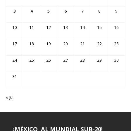
3
4
5
6
7
8
9
10
11
12
13
14
15
16
17
18
19
20
21
22
23
24
25
26
27
28
29
30
31
« Jul
¡MÉXICO, AL MUNDIAL SUB-20!
¡VERACRUZ NO COMPITIÓ…
CASTILLO: «TENGO MÁS
CHUCHO: 62 AÑOS Y TRES GOLES
¡FRENAN PLAN DE INFANTINO!