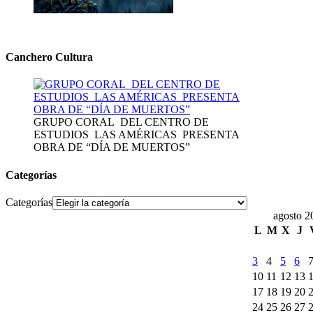
Canchero Cultura
GRUPO CORAL DEL CENTRO DE
ESTUDIOS LAS AMÉRICAS PRESENTA
OBRA DE “DÍA DE MUERTOS”
Categorías
Categorías
agosto 2
L
M
X
J
3
4
5
6
10
11
12
13
17
18
19
20
24
25
26
27