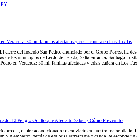
REY
en Veracruz: 30 mil familias afectadas y crisis cañera en Los Tuxtlas
El cierre del Ingenio San Pedro, anunciado por el Grupo Porres, ha de
as de los municipios de Lerdo de Tejada, Saltabarranca, Santiago Tuxtla,
Pedro en Veracruz: 30 mil familias afectadas y crisis cañera en Los Tuxt
nado: El Peligro Oculto que Afecta tu Salud y Cómo Prevenirlo
frío arrecia, el aire acondicionado se convierte en nuestro mejor aliado
tar. Sin embargo, detrás de esa brisa refrescante o cálida, se esconde u