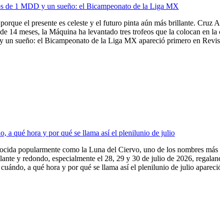
ios de 1 MDD y un sueño: el Bicampeonato de la Liga MX
porque el presente es celeste y el futuro pinta aún más brillante. Cruz A
de 14 meses, la Máquina ha levantado tres trofeos que la colocan en la
 un sueño: el Bicampeonato de la Liga MX apareció primero en Revista
 a qué hora y por qué se llama así el plenilunio de julio
nocida popularmente como la Luna del Ciervo, uno de los nombres más e
illante y redondo, especialmente el 28, 29 y 30 de julio de 2026, regala
uándo, a qué hora y por qué se llama así el plenilunio de julio apareció