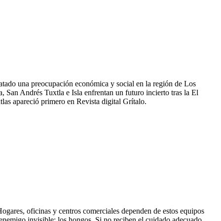
satado una preocupación económica y social en la región de Los
 San Andrés Tuxtla e Isla enfrentan un futuro incierto tras la El
las apareció primero en Revista digital Grítalo.
. Hogares, oficinas y centros comerciales dependen de estos equipos
n enemigo invisible: los hongos. Si no reciben el cuidado adecuado,