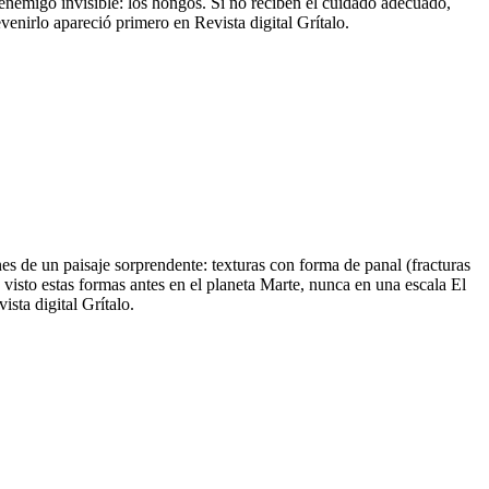
n enemigo invisible: los hongos. Si no reciben el cuidado adecuado,
nirlo apareció primero en Revista digital Grítalo.
s de un paisaje sorprendente: texturas con forma de panal (fracturas
visto estas formas antes en el planeta Marte, nunca en una escala El
sta digital Grítalo.