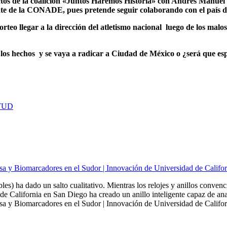
ectos de la coalición «Juntos Haremos Historia» con Andrés Manue
nte de la CONADE, pues pretende seguir colaborando con el país d
rteo llegar a la dirección del atletismo nacional luego de los m
los hechos y se vaya a radicar a Ciudad de México o ¿será que esp
TUD
sa y Biomarcadores en el Sudor | Innovación de Universidad de Califo
bles) ha dado un salto cualitativo. Mientras los relojes y anillos conven
de California en San Diego ha creado un anillo inteligente capaz de ana
a y Biomarcadores en el Sudor | Innovación de Universidad de Californ