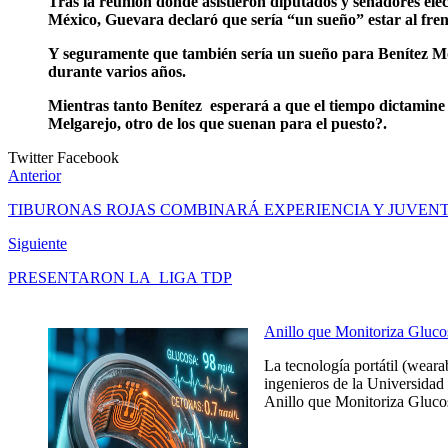
Tras la reunión donde asistieron diputados y senadores el
México, Guevara declaró que sería “un sueño” estar al fre
Y seguramente que también sería un sueño para Benítez Mo
durante varios años.
Mientras tanto Benítez esperará a que el tiempo dictamine 
Melgarejo, otro de los que suenan para el puesto?.
Twitter
Facebook
Anterior
TIBURONAS ROJAS COMBINARÁ EXPERIENCIA Y JUVEN
Siguiente
PRESENTARON LA LIGA TDP
Anillo que Monitoriza Gluco
La tecnología portátil (weara
ingenieros de la Universidad 
Anillo que Monitoriza Glucos