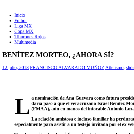
Inicio
Futbol
Liga MX
Copa MX
Tiburones Rojos
Multimedia
BENÍTEZ MORTEO, ¿AHORA SÍ?
12 julio, 2018
FRANCISCO ALVARADO MUÑOZ
Atletismo
,
slid
L
a nominación de Ana Guevara como futura preside
daría paso a que el veracruzano Israel Benítez Mor
(FMAA), aún en manos del intocable Antonio Lozan
La relación amistosa e incluso familiar ha perdura
especialmente para asistir a un festejo invitada por el ex vel