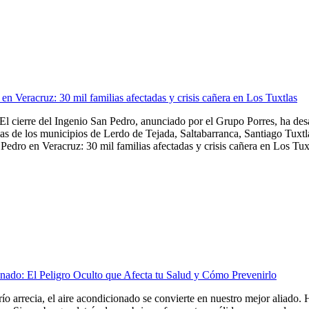
en Veracruz: 30 mil familias afectadas y crisis cañera en Los Tuxtlas
El cierre del Ingenio San Pedro, anunciado por el Grupo Porres, ha de
as de los municipios de Lerdo de Tejada, Saltabarranca, Santiago Tuxtla,
Pedro en Veracruz: 30 mil familias afectadas y crisis cañera en Los Tuxt
nado: El Peligro Oculto que Afecta tu Salud y Cómo Prevenirlo
frío arrecia, el aire acondicionado se convierte en nuestro mejor aliado