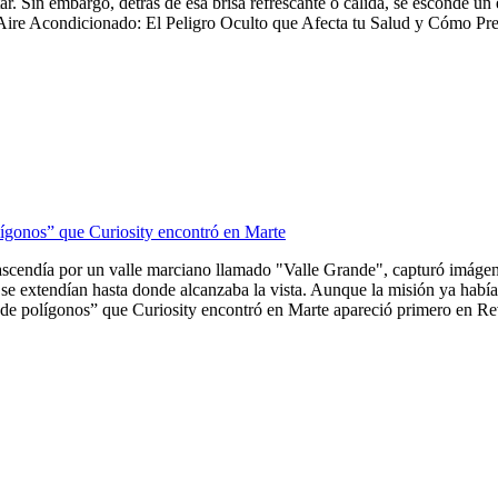
tar. Sin embargo, detrás de esa brisa refrescante o cálida, se esconde u
Aire Acondicionado: El Peligro Oculto que Afecta tu Salud y Cómo Preve
lígonos” que Curiosity encontró en Marte
ascendía por un valle marciano llamado "Valle Grande", capturó imágene
se extendían hasta donde alcanzaba la vista. Aunque la misión ya había 
de polígonos” que Curiosity encontró en Marte apareció primero en Revi