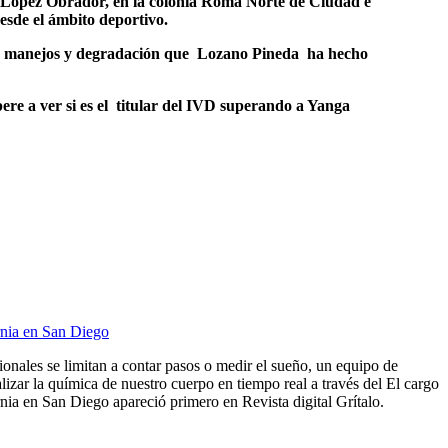
l López Obrador, en la colonia Roma Norte de Ciudad e
esde el ámbito deportivo.
alos manejos y degradación que Lozano Pineda ha hecho
ere a ver si es el titular del IVD superando a Yanga
rnia en San Diego
cionales se limitan a contar pasos o medir el sueño, un equipo de
lizar la química de nuestro cuerpo en tiempo real a través del El cargo
ia en San Diego apareció primero en Revista digital Grítalo.