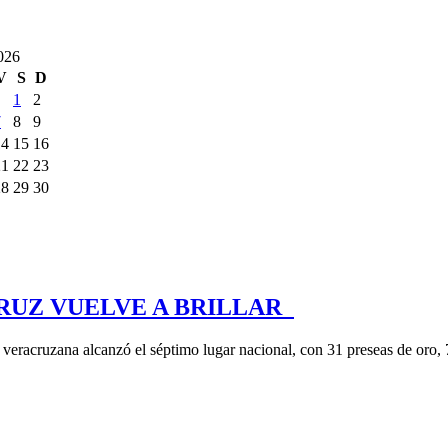
026
V
S
D
1
2
7
8
9
14
15
16
21
22
23
28
29
30
RUZ VUELVE A BRILLAR
 veracruzana alcanzó el séptimo lugar nacional, con 31 preseas de oro,