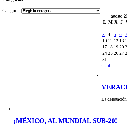
Categorías
agosto 2
L
M
X
J
3
4
5
6
10
11
12
13
17
18
19
20
24
25
26
27
31
« Jul
VERAC
La delegación
¡MÉXICO, AL MUNDIAL SUB-20!