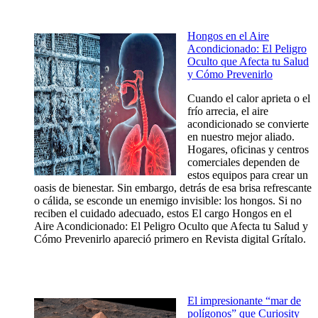
Hongos en el Aire
Acondicionado: El Peligro
Oculto que Afecta tu Salud
y Cómo Prevenirlo
Cuando el calor aprieta o el
frío arrecia, el aire
acondicionado se convierte
en nuestro mejor aliado.
Hogares, oficinas y centros
comerciales dependen de
estos equipos para crear un
oasis de bienestar. Sin embargo, detrás de esa brisa refrescante
o cálida, se esconde un enemigo invisible: los hongos. Si no
reciben el cuidado adecuado, estos El cargo Hongos en el
Aire Acondicionado: El Peligro Oculto que Afecta tu Salud y
Cómo Prevenirlo apareció primero en Revista digital Grítalo.
El impresionante “mar de
polígonos” que Curiosity