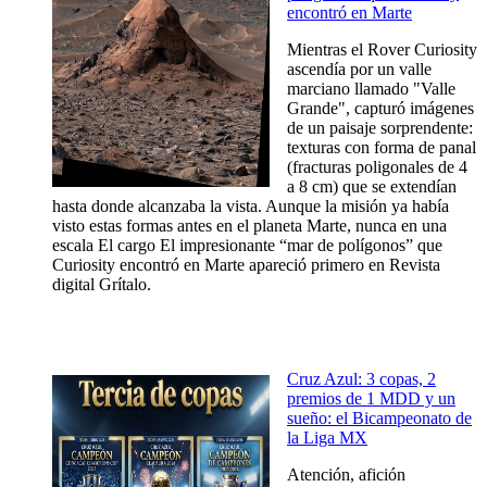
encontró en Marte
Mientras el Rover Curiosity
ascendía por un valle
marciano llamado "Valle
Grande", capturó imágenes
de un paisaje sorprendente:
texturas con forma de panal
(fracturas poligonales de 4
a 8 cm) que se extendían
hasta donde alcanzaba la vista. Aunque la misión ya había
visto estas formas antes en el planeta Marte, nunca en una
escala El cargo El impresionante “mar de polígonos” que
Curiosity encontró en Marte apareció primero en Revista
digital Grítalo.
Cruz Azul: 3 copas, 2
premios de 1 MDD y un
sueño: el Bicampeonato de
la Liga MX
Atención, afición