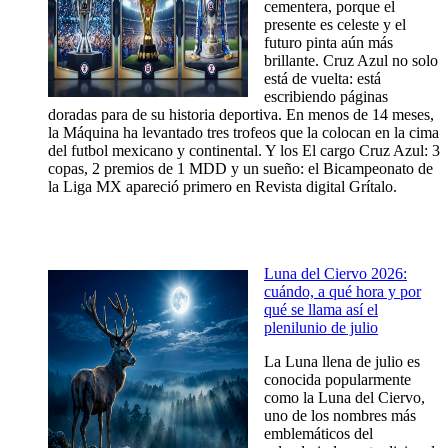
cementera, porque el
presente es celeste y el
futuro pinta aún más
brillante. Cruz Azul no solo
está de vuelta: está
escribiendo páginas
doradas para de su historia deportiva. En menos de 14 meses,
la Máquina ha levantado tres trofeos que la colocan en la cima
del futbol mexicano y continental. Y los El cargo Cruz Azul: 3
copas, 2 premios de 1 MDD y un sueño: el Bicampeonato de
la Liga MX apareció primero en Revista digital Grítalo.
Luna del Ciervo 2026:
cuándo, a qué hora y por
qué se llama así el
plenilunio de julio
La Luna llena de julio es
conocida popularmente
como la Luna del Ciervo,
uno de los nombres más
emblemáticos del