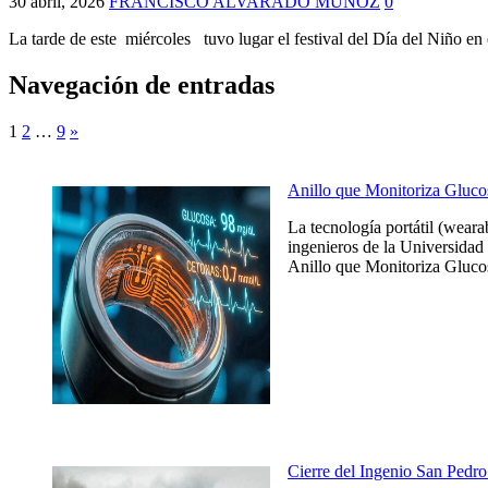
30 abril, 2026
FRANCISCO ALVARADO MUÑOZ
0
La tarde de este miércoles tuvo lugar el festival del Día del Niño 
Navegación de entradas
1
2
…
9
»
Anillo que Monitoriza Gluco
La tecnología portátil (weara
ingenieros de la Universidad 
Anillo que Monitoriza Glucos
Cierre del Ingenio San Pedro 