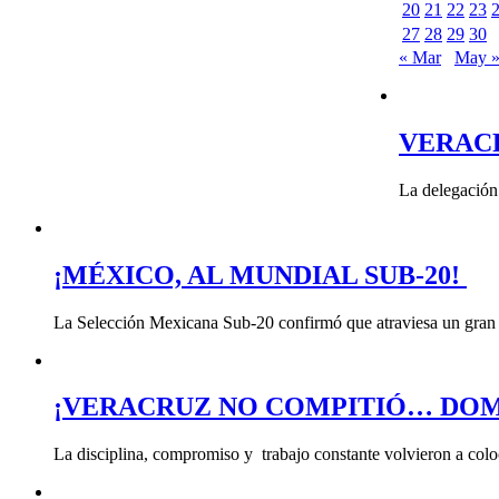
20
21
22
23
27
28
29
30
« Mar
May 
VERAC
La delegación
¡MÉXICO, AL MUNDIAL SUB-20!
La Selección Mexicana Sub-20 confirmó que atraviesa un gran 
¡VERACRUZ NO COMPITIÓ… DOM
La disciplina, compromiso y trabajo constante volvieron a col