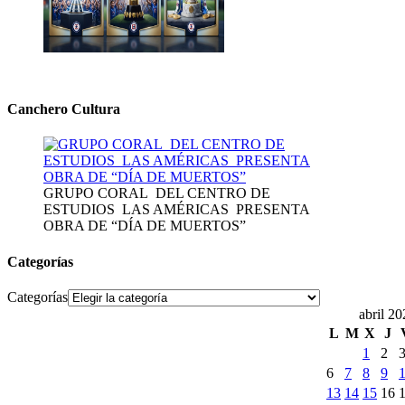
Canchero Cultura
GRUPO CORAL DEL CENTRO DE
ESTUDIOS LAS AMÉRICAS PRESENTA
OBRA DE “DÍA DE MUERTOS”
Categorías
Categorías
abril 2
L
M
X
J
1
2
6
7
8
9
13
14
15
16