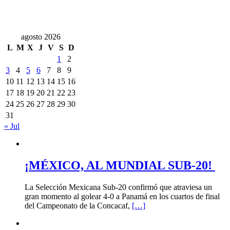
agosto 2026
L
M
X
J
V
S
D
1
2
3
4
5
6
7
8
9
10
11
12
13
14
15
16
17
18
19
20
21
22
23
24
25
26
27
28
29
30
31
« Jul
¡MÉXICO, AL MUNDIAL SUB-20!
La Selección Mexicana Sub-20 confirmó que atraviesa un
gran momento al golear 4-0 a Panamá en los cuartos de final
del Campeonato de la Concacaf,
[…]