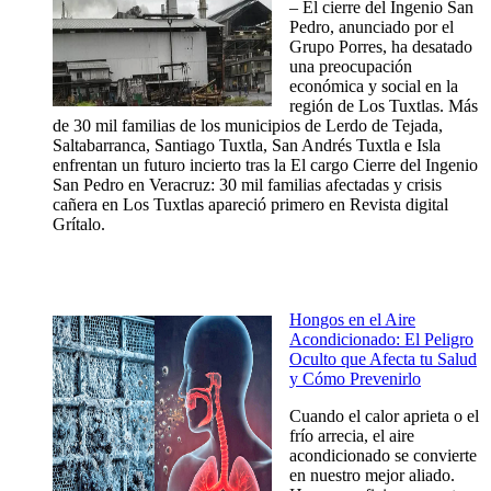
– El cierre del Ingenio San
Pedro, anunciado por el
Grupo Porres, ha desatado
una preocupación
económica y social en la
región de Los Tuxtlas. Más
de 30 mil familias de los municipios de Lerdo de Tejada,
Saltabarranca, Santiago Tuxtla, San Andrés Tuxtla e Isla
enfrentan un futuro incierto tras la El cargo Cierre del Ingenio
San Pedro en Veracruz: 30 mil familias afectadas y crisis
cañera en Los Tuxtlas apareció primero en Revista digital
Grítalo.
Hongos en el Aire
Acondicionado: El Peligro
Oculto que Afecta tu Salud
y Cómo Prevenirlo
Cuando el calor aprieta o el
frío arrecia, el aire
acondicionado se convierte
en nuestro mejor aliado.