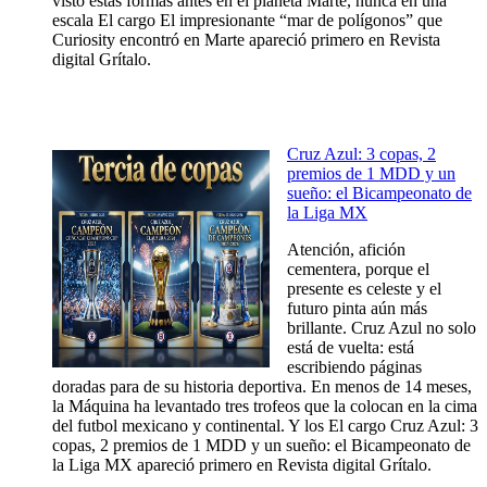
visto estas formas antes en el planeta Marte, nunca en una
escala El cargo El impresionante “mar de polígonos” que
Curiosity encontró en Marte apareció primero en Revista
digital Grítalo.
Cruz Azul: 3 copas, 2
premios de 1 MDD y un
sueño: el Bicampeonato de
la Liga MX
Atención, afición
cementera, porque el
presente es celeste y el
futuro pinta aún más
brillante. Cruz Azul no solo
está de vuelta: está
escribiendo páginas
doradas para de su historia deportiva. En menos de 14 meses,
la Máquina ha levantado tres trofeos que la colocan en la cima
del futbol mexicano y continental. Y los El cargo Cruz Azul: 3
copas, 2 premios de 1 MDD y un sueño: el Bicampeonato de
la Liga MX apareció primero en Revista digital Grítalo.