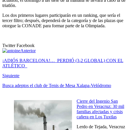
acuatlón; el domingo a las siete de la mañana se llevará a cabo la de
triatlón.
Los dos primeros lugares participarán en un ranking, que sería el
tercer filtro; después, dependerá de la categoría y de las plazas que
otorgue la CONADE para formar parte de la Olimpiada.
Twitter
Facebook
Anterior
¡ADIÓS BARCELONA!… PERDIÓ (3-2 GLOBAL) CON EL
ATLÉTICO
Siguiente
Busca adeptos el club de Tenis de Mesa Xalapa-Velódromo
Cierre del Ingenio San
Pedro en Veracruz: 30 mil
familias afectadas y crisis
cañera en Los Tuxtlas
Lerdo de Tejada, Veracruz