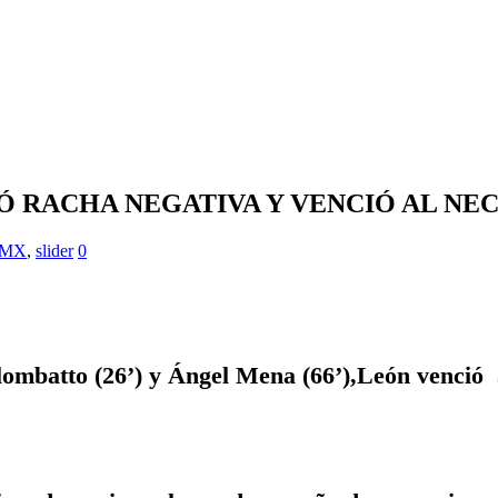
Ó RACHA NEGATIVA Y VENCIÓ AL NE
 MX
,
slider
0
ombatto (26’) y Ángel Mena (66’),León venció 3-