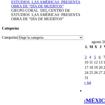
GRUPO CORAL DEL CENTRO DE
ESTUDIOS LAS AMÉRICAS PRESENTA
OBRA DE “DÍA DE MUERTOS”
Categorías
Categorías
agosto 2
L
M
X
J
3
4
5
6
10
11
12
13
17
18
19
20
24
25
26
27
31
« Jul
¡MÉXIC