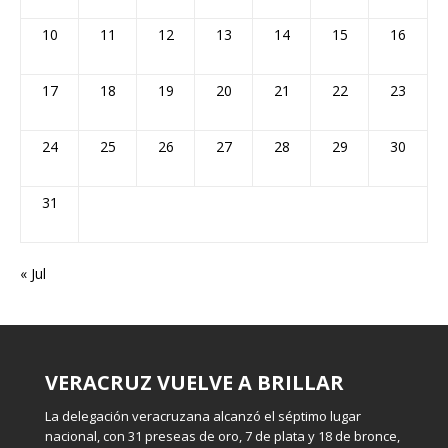
10
11
12
13
14
15
16
17
18
19
20
21
22
23
24
25
26
27
28
29
30
31
« Jul
VERACRUZ VUELVE A BRILLAR
¡MÉXICO, AL MUNDIAL SUB-20!
¡VERACRUZ NO COMPITIÓ…
CASTILLO: «TENGO MÁS
CHUCHO: 62 AÑOS Y TRES GOLES
DOMINÓ!
EXPERIENCIA»
MÁS
La delegación veracruzana alcanzó el séptimo lugar
La Selección Mexicana Sub-20 confirmó que atraviesa un
nacional, con 31 preseas de oro, 7 de plata y 18 de bronce,
gran momento al golear 4-0 a Panamá en los cuartos de
La disciplina, compromiso y trabajo constante volvieron a
Luis Antonio Castillo Atla prefiere reservar las palabras
La mayoría de los cumpleaños se celebran con pastel.