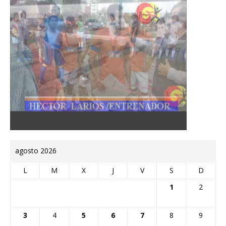
agosto 2026
L
M
X
J
V
S
D
1
2
3
4
5
6
7
8
9