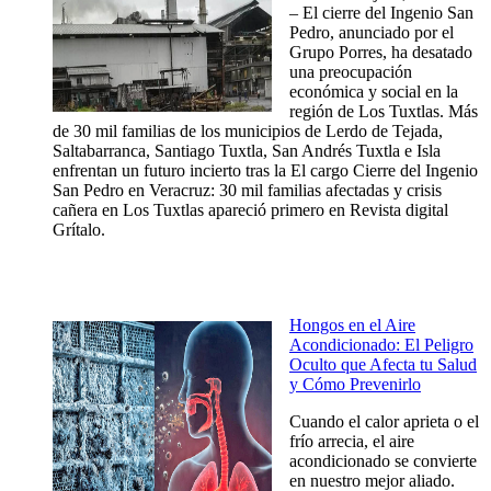
– El cierre del Ingenio San
Pedro, anunciado por el
Grupo Porres, ha desatado
una preocupación
económica y social en la
región de Los Tuxtlas. Más
de 30 mil familias de los municipios de Lerdo de Tejada,
Saltabarranca, Santiago Tuxtla, San Andrés Tuxtla e Isla
enfrentan un futuro incierto tras la El cargo Cierre del Ingenio
San Pedro en Veracruz: 30 mil familias afectadas y crisis
cañera en Los Tuxtlas apareció primero en Revista digital
Grítalo.
Hongos en el Aire
Acondicionado: El Peligro
Oculto que Afecta tu Salud
y Cómo Prevenirlo
Cuando el calor aprieta o el
frío arrecia, el aire
acondicionado se convierte
en nuestro mejor aliado.