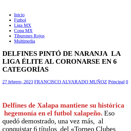
Inicio
Futbol
Liga MX
Copa MX
Tiburones Rojos
Multimedia
DELFINES PINTÓ DE NARANJA LA
LIGA ÉLITE AL CORONARSE EN 6
CATEGORÍAS
27 febrero, 2023
FRANCISCO ALVARADO MUÑOZ
Principal
0
Delfines de Xalapa mantiene su histórica
hegemonía en el futbol xalapeño.
Eso
quedó demostrado, una vez más, al
conquistar 6 títulos del «Torneo Clubes