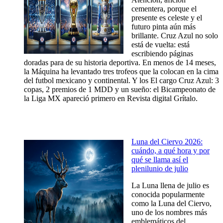
cementera, porque el
presente es celeste y el
futuro pinta aún más
brillante. Cruz Azul no solo
está de vuelta: está
escribiendo páginas
doradas para de su historia deportiva. En menos de 14 meses,
la Máquina ha levantado tres trofeos que la colocan en la cima
del futbol mexicano y continental. Y los El cargo Cruz Azul: 3
copas, 2 premios de 1 MDD y un sueño: el Bicampeonato de
la Liga MX apareció primero en Revista digital Grítalo.
Luna del Ciervo 2026:
cuándo, a qué hora y por
qué se llama así el
plenilunio de julio
La Luna llena de julio es
conocida popularmente
como la Luna del Ciervo,
uno de los nombres más
emblemáticos del