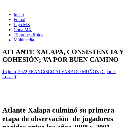
Inicio
Futbol
Liga MX
Copa MX
Tiburones Rojos
Multimedia
ATLANTE XALAPA, CONSISTENCIA Y
COHESIÓN; VA POR BUEN CAMINO
15 julio, 2022
FRANCISCO ALVARADO MUÑOZ
Deportes
Local
0
Atlante Xalapa culminó su primera
etapa de observación de jugadores