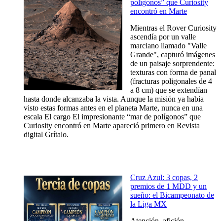
polígonos” que Curiosity
encontró en Marte
Mientras el Rover Curiosity
ascendía por un valle
marciano llamado "Valle
Grande", capturó imágenes
de un paisaje sorprendente:
texturas con forma de panal
(fracturas poligonales de 4
a 8 cm) que se extendían
hasta donde alcanzaba la vista. Aunque la misión ya había
visto estas formas antes en el planeta Marte, nunca en una
escala El cargo El impresionante “mar de polígonos” que
Curiosity encontró en Marte apareció primero en Revista
digital Grítalo.
Cruz Azul: 3 copas, 2
premios de 1 MDD y un
sueño: el Bicampeonato de
la Liga MX
Atención, afición