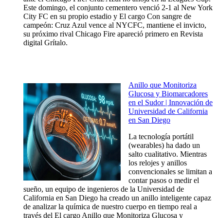
Este domingo, el conjunto cementero venció 2-1 al New York
City FC en su propio estadio y El cargo Con sangre de
campeón: Cruz Azul vence al NYCFC, mantiene el invicto,
su próximo rival Chicago Fire apareció primero en Revista
digital Grítalo.
Anillo que Monitoriza
Glucosa y Biomarcadores
en el Sudor | Innovación de
Universidad de California
en San Diego
La tecnología portátil
(wearables) ha dado un
salto cualitativo. Mientras
los relojes y anillos
convencionales se limitan a
contar pasos o medir el
sueño, un equipo de ingenieros de la Universidad de
California en San Diego ha creado un anillo inteligente capaz
de analizar la química de nuestro cuerpo en tiempo real a
través del El cargo Anillo que Monitoriza Glucosa y