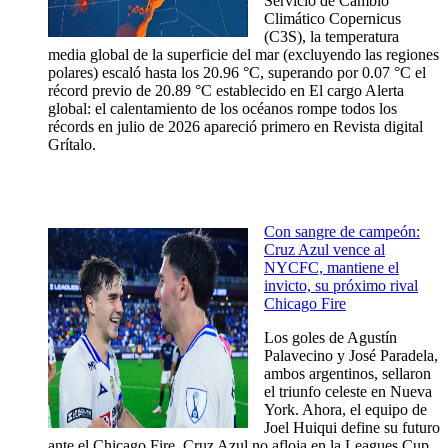
Servicio de Cambio
Climático Copernicus
(C3S), la temperatura
media global de la superficie del mar (excluyendo las regiones
polares) escaló hasta los 20.96 °C, superando por 0.07 °C el
récord previo de 20.89 °C establecido en El cargo Alerta
global: el calentamiento de los océanos rompe todos los
récords en julio de 2026 apareció primero en Revista digital
Grítalo.
Con sangre de campeón:
Cruz Azul vence al
NYCFC, mantiene el
invicto, su próximo rival
Chicago Fire
Los goles de Agustín
Palavecino y José Paradela,
ambos argentinos, sellaron
el triunfo celeste en Nueva
York. Ahora, el equipo de
Joel Huiqui define su futuro
ante el Chicago Fire. Cruz Azul no afloja en la Leagues Cup.