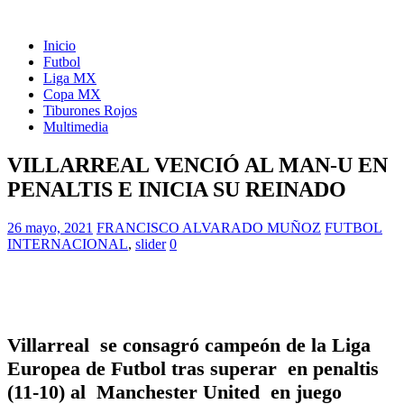
Inicio
Futbol
Liga MX
Copa MX
Tiburones Rojos
Multimedia
VILLARREAL VENCIÓ AL MAN-U EN
PENALTIS E INICIA SU REINADO
26 mayo, 2021
FRANCISCO ALVARADO MUÑOZ
FUTBOL
INTERNACIONAL
,
slider
0
Villarreal se consagró campeón de la Liga
Europea de Futbol tras superar en penaltis
(11-10) al Manchester United en juego