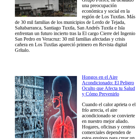
una preocupación
económica y social en la
región de Los Tuxtlas. Más
de 30 mil familias de los municipios de Lerdo de Tejada,
Saltabarranca, Santiago Tuxtla, San Andrés Tuxtla e Isla
enfrentan un futuro incierto tras la El cargo Cierre del Ingenio
San Pedro en Veracruz: 30 mil familias afectadas y crisis
cañera en Los Tuxtlas apareció primero en Revista digital
Grítalo.
Hongos en el Aire
Acondicionado: El Peligro
Oculto que Afecta tu Salud
y Cómo Prevenirlo
Cuando el calor aprieta o el
frío arrecia, el aire
acondicionado se convierte
en nuestro mejor aliado.
Hogares, oficinas y centros
comerciales dependen de
estos equipos para crear un