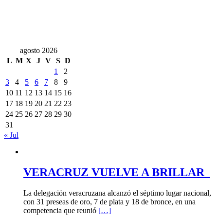
agosto 2026
L
M
X
J
V
S
D
1
2
3
4
5
6
7
8
9
10
11
12
13
14
15
16
17
18
19
20
21
22
23
24
25
26
27
28
29
30
31
« Jul
VERACRUZ VUELVE A BRILLAR
La delegación veracruzana alcanzó el séptimo lugar nacional,
con 31 preseas de oro, 7 de plata y 18 de bronce, en una
competencia que reunió
[…]