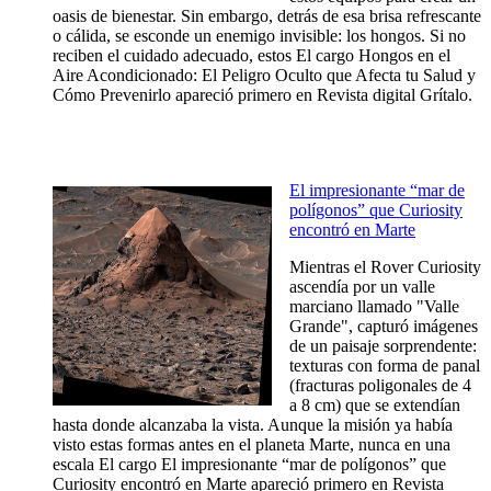
oasis de bienestar. Sin embargo, detrás de esa brisa refrescante
o cálida, se esconde un enemigo invisible: los hongos. Si no
reciben el cuidado adecuado, estos El cargo Hongos en el
Aire Acondicionado: El Peligro Oculto que Afecta tu Salud y
Cómo Prevenirlo apareció primero en Revista digital Grítalo.
El impresionante “mar de
polígonos” que Curiosity
encontró en Marte
Mientras el Rover Curiosity
ascendía por un valle
marciano llamado "Valle
Grande", capturó imágenes
de un paisaje sorprendente:
texturas con forma de panal
(fracturas poligonales de 4
a 8 cm) que se extendían
hasta donde alcanzaba la vista. Aunque la misión ya había
visto estas formas antes en el planeta Marte, nunca en una
escala El cargo El impresionante “mar de polígonos” que
Curiosity encontró en Marte apareció primero en Revista