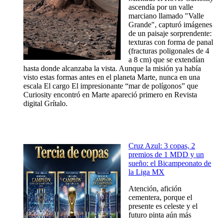
ascendía por un valle
marciano llamado "Valle
Grande", capturó imágenes
de un paisaje sorprendente:
texturas con forma de panal
(fracturas poligonales de 4
a 8 cm) que se extendían
hasta donde alcanzaba la vista. Aunque la misión ya había
visto estas formas antes en el planeta Marte, nunca en una
escala El cargo El impresionante “mar de polígonos” que
Curiosity encontró en Marte apareció primero en Revista
digital Grítalo.
Cruz Azul: 3 copas, 2
premios de 1 MDD y un
sueño: el Bicampeonato de
la Liga MX
Atención, afición
cementera, porque el
presente es celeste y el
futuro pinta aún más