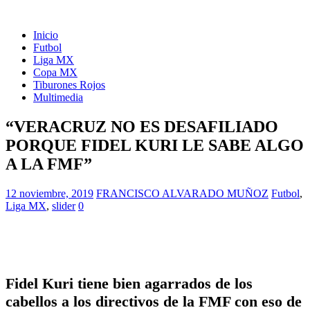
Inicio
Futbol
Liga MX
Copa MX
Tiburones Rojos
Multimedia
“VERACRUZ NO ES DESAFILIADO
PORQUE FIDEL KURI LE SABE ALGO
A LA FMF”
12 noviembre, 2019
FRANCISCO ALVARADO MUÑOZ
Futbol
,
Liga MX
,
slider
0
Fidel Kuri tiene bien agarrados de los
cabellos a los directivos de la FMF con eso de