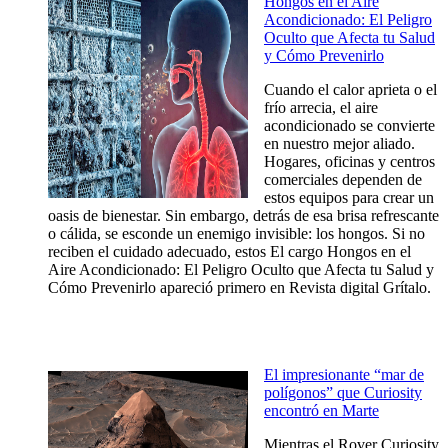
Hongos en el Aire
Acondicionado: El Peligro
Oculto que Afecta tu Salud
y Cómo Prevenirlo
Cuando el calor aprieta o el
frío arrecia, el aire
acondicionado se convierte
en nuestro mejor aliado.
Hogares, oficinas y centros
comerciales dependen de
estos equipos para crear un
oasis de bienestar. Sin embargo, detrás de esa brisa refrescante
o cálida, se esconde un enemigo invisible: los hongos. Si no
reciben el cuidado adecuado, estos El cargo Hongos en el
Aire Acondicionado: El Peligro Oculto que Afecta tu Salud y
Cómo Prevenirlo apareció primero en Revista digital Grítalo.
El impresionante “mar de
polígonos” que Curiosity
encontró en Marte
Mientras el Rover Curiosity