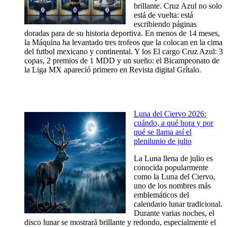
brillante. Cruz Azul no solo
está de vuelta: está
escribiendo páginas
doradas para de su historia deportiva. En menos de 14 meses,
la Máquina ha levantado tres trofeos que la colocan en la cima
del futbol mexicano y continental. Y los El cargo Cruz Azul: 3
copas, 2 premios de 1 MDD y un sueño: el Bicampeonato de
la Liga MX apareció primero en Revista digital Grítalo.
Luna del Ciervo 2026:
cuándo, a qué hora y por
qué se llama así el
plenilunio de julio
La Luna llena de julio es
conocida popularmente
como la Luna del Ciervo,
uno de los nombres más
emblemáticos del
calendario lunar tradicional.
Durante varias noches, el
disco lunar se mostrará brillante y redondo, especialmente el