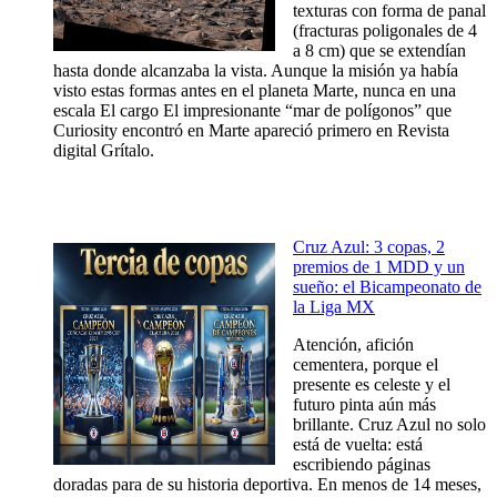
texturas con forma de panal
(fracturas poligonales de 4
a 8 cm) que se extendían
hasta donde alcanzaba la vista. Aunque la misión ya había
visto estas formas antes en el planeta Marte, nunca en una
escala El cargo El impresionante “mar de polígonos” que
Curiosity encontró en Marte apareció primero en Revista
digital Grítalo.
Cruz Azul: 3 copas, 2
premios de 1 MDD y un
sueño: el Bicampeonato de
la Liga MX
Atención, afición
cementera, porque el
presente es celeste y el
futuro pinta aún más
brillante. Cruz Azul no solo
está de vuelta: está
escribiendo páginas
doradas para de su historia deportiva. En menos de 14 meses,