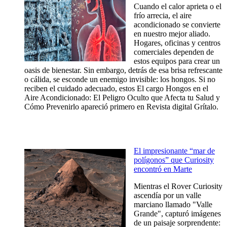
Cuando el calor aprieta o el
frío arrecia, el aire
acondicionado se convierte
en nuestro mejor aliado.
Hogares, oficinas y centros
comerciales dependen de
estos equipos para crear un
oasis de bienestar. Sin embargo, detrás de esa brisa refrescante
o cálida, se esconde un enemigo invisible: los hongos. Si no
reciben el cuidado adecuado, estos El cargo Hongos en el
Aire Acondicionado: El Peligro Oculto que Afecta tu Salud y
Cómo Prevenirlo apareció primero en Revista digital Grítalo.
El impresionante “mar de
polígonos” que Curiosity
encontró en Marte
Mientras el Rover Curiosity
ascendía por un valle
marciano llamado "Valle
Grande", capturó imágenes
de un paisaje sorprendente: