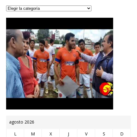
agosto 2026
L
M
X
J
V
S
D