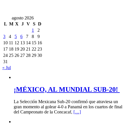
agosto 2026
L
M
X
J
V
S
D
1
2
3
4
5
6
7
8
9
10
11
12
13
14
15
16
17
18
19
20
21
22
23
24
25
26
27
28
29
30
31
« Jul
¡MÉXICO, AL MUNDIAL SUB-20!
La Selección Mexicana Sub-20 confirmó que atraviesa un
gran momento al golear 4-0 a Panamá en los cuartos de final
del Campeonato de la Concacaf,
[…]