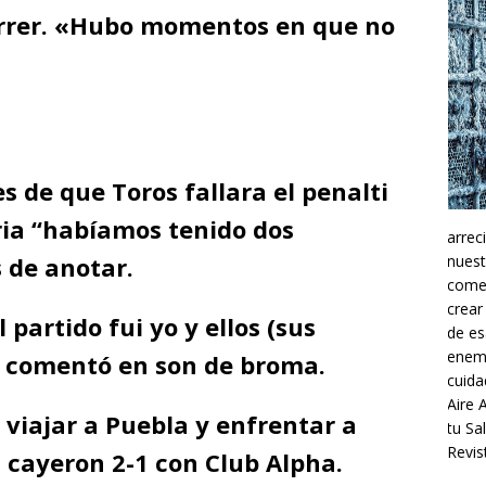
orrer. «Hubo momentos en que no
s de que Toros fallara el penalti
ia “habíamos tenido dos
arrec
 de anotar.
nuest
comer
crear
 partido fui yo y ellos (sus
de es
enemi
 comentó en son de broma.
cuida
Aire 
 viajar a Puebla y enfrentar a
tu Sa
Revist
 cayeron 2-1 con Club Alpha.