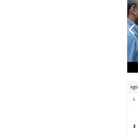
ago
L
3