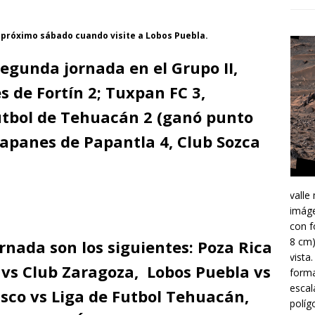
 próximo sábado cuando visite a Lobos Puebla.
segunda jornada en el Grupo II,
s de Fortín 2; Tuxpan FC 3,
utbol de Tehuacán 2 (ganó punto
 Papanes de Papantla 4, Club Sozca
valle
imáge
con f
8 cm)
ornada son los siguientes: Poza Rica
vista
 vs Club Zaragoza, Lobos Puebla vs
forma
escal
sco vs Liga de Futbol Tehuacán,
políg