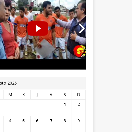
sto 2026
M
X
J
V
S
D
1
2
4
5
6
7
8
9