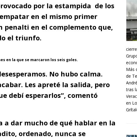
provocado por la estampida de los
 empatar en el mismo primer
n penalti en el complemento que,
o el triunfo.
cierr
Grupo
s en la que se marcaron los seis goles.
econó
Más d
desesperamos. No hubo calma.
de Te
acabar. Les apreté la salida, pero
André
tras 
ue debí esperarlos”, comentó
Verac
en Lo
Grítal
a a dar mucho de qué hablar en la
adito, ordenado, nunca se