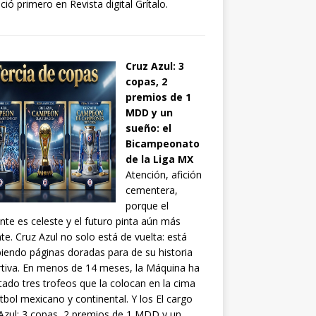
ció primero en Revista digital Grítalo.
Cruz Azul: 3
copas, 2
premios de 1
MDD y un
sueño: el
Bicampeonato
de la Liga MX
Atención, afición
cementera,
porque el
nte es celeste y el futuro pinta aún más
ante. Cruz Azul no solo está de vuelta: está
biendo páginas doradas para de su historia
tiva. En menos de 14 meses, la Máquina ha
tado tres trofeos que la colocan en la cima
utbol mexicano y continental. Y los El cargo
Azul: 3 copas, 2 premios de 1 MDD y un