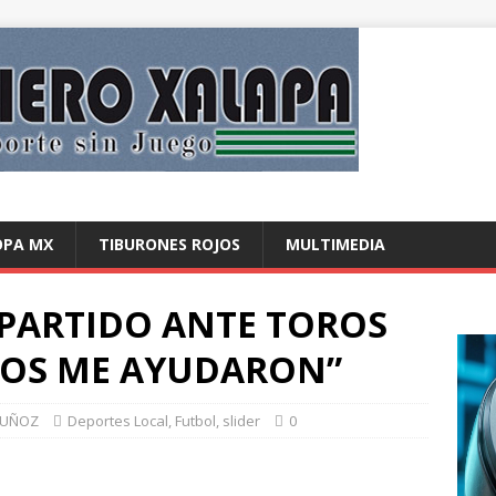
OPA MX
TIBURONES ROJOS
MULTIMEDIA
 PARTIDO ANTE TOROS
LLOS ME AYUDARON”
MUÑOZ
Deportes Local
,
Futbol
,
slider
0