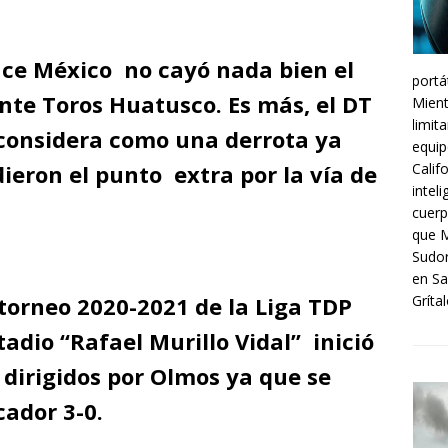
nce México no cayó nada bien el
portá
nte Toros Huatusco. Es más, el DT
Mient
limit
considera como una derrota ya
equip
ieron el punto extra por la vía de
Calif
intel
cuerp
que M
Sudor
en Sa
 torneo 2020-2021 de la Liga TDP
Grítal
tadio “Rafael Murillo Vidal” inició
 dirigidos por Olmos ya que se
cador 3-0.