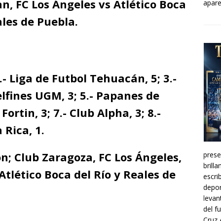
n, FC Los Ángeles vs Atlético Boca
apare
ales de Puebla.
.- Liga de Futbol Tehuacán, 5; 3.-
lfines UGM, 3; 5.- Papanes de
Fortin, 3; 7.- Club Alpha, 3; 8.-
 Rica, 1.
; Club Zaragoza, FC Los Ángeles,
prese
brill
Atlético Boca del Río y Reales de
escri
depor
levan
del f
Cruz 