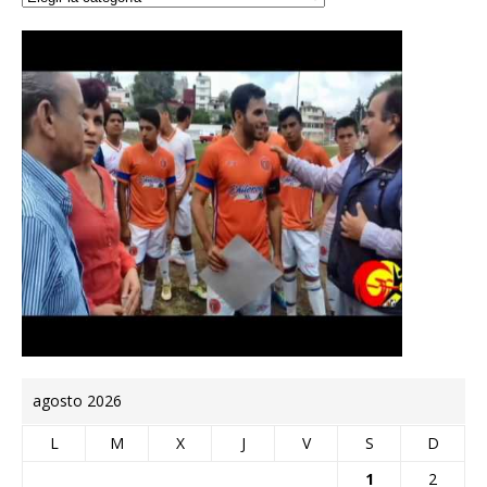
agosto 2026
L
M
X
J
V
S
D
1
2