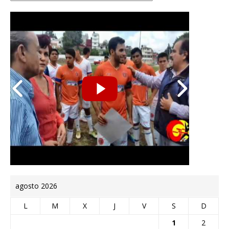
agosto 2026
L
M
X
J
V
S
D
1
2