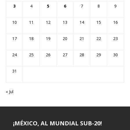
3
4
5
6
7
8
9
10
11
12
13
14
15
16
17
18
19
20
21
22
23
24
25
26
27
28
29
30
31
« Jul
¡MÉXICO, AL MUNDIAL SUB-20!
¡VERACRUZ NO COMPITIÓ…
CASTILLO: «TENGO MÁS
CHUCHO: 62 AÑOS Y TRES GOLES
¡FRENAN PLAN DE INFANTINO!