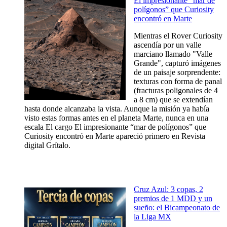
El impresionante “mar de
polígonos” que Curiosity
encontró en Marte
Mientras el Rover Curiosity
ascendía por un valle
marciano llamado "Valle
Grande", capturó imágenes
de un paisaje sorprendente:
texturas con forma de panal
(fracturas poligonales de 4
a 8 cm) que se extendían
hasta donde alcanzaba la vista. Aunque la misión ya había
visto estas formas antes en el planeta Marte, nunca en una
escala El cargo El impresionante “mar de polígonos” que
Curiosity encontró en Marte apareció primero en Revista
digital Grítalo.
Cruz Azul: 3 copas, 2
premios de 1 MDD y un
sueño: el Bicampeonato de
la Liga MX