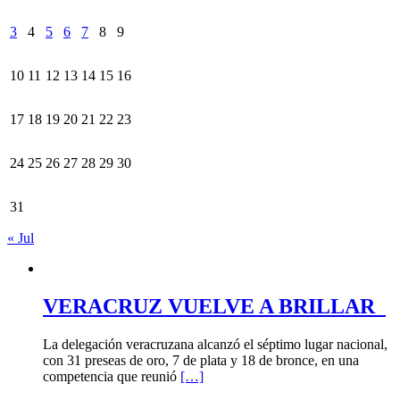
3
4
5
6
7
8
9
10
11
12
13
14
15
16
17
18
19
20
21
22
23
24
25
26
27
28
29
30
31
« Jul
VERACRUZ VUELVE A BRILLAR
La delegación veracruzana alcanzó el séptimo lugar nacional,
con 31 preseas de oro, 7 de plata y 18 de bronce, en una
competencia que reunió
[…]