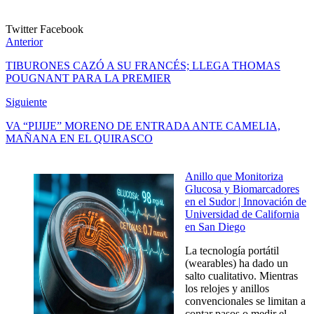
Twitter
Facebook
Anterior
TIBURONES CAZÓ A SU FRANCÉS; LLEGA THOMAS
POUGNANT PARA LA PREMIER
Siguiente
VA “PIJIJE” MORENO DE ENTRADA ANTE CAMELIA,
MAÑANA EN EL QUIRASCO
Anillo que Monitoriza
Glucosa y Biomarcadores
en el Sudor | Innovación de
Universidad de California
en San Diego
La tecnología portátil
(wearables) ha dado un
salto cualitativo. Mientras
los relojes y anillos
convencionales se limitan a
contar pasos o medir el