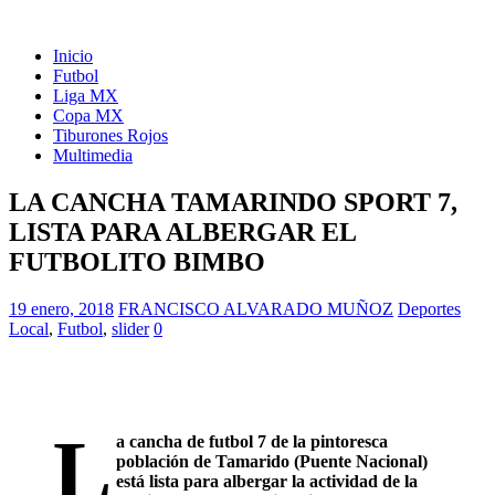
Inicio
Futbol
Liga MX
Copa MX
Tiburones Rojos
Multimedia
LA CANCHA TAMARINDO SPORT 7,
LISTA PARA ALBERGAR EL
FUTBOLITO BIMBO
19 enero, 2018
FRANCISCO ALVARADO MUÑOZ
Deportes
Local
,
Futbol
,
slider
0
L
a cancha de futbol 7 de la pintoresca
población de Tamarido (Puente Nacional)
está lista para albergar la actividad de la