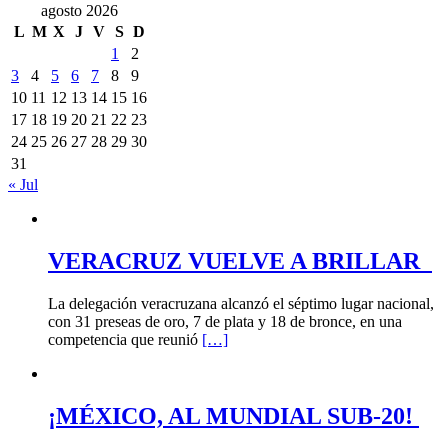
agosto 2026
L
M
X
J
V
S
D
1
2
3
4
5
6
7
8
9
10
11
12
13
14
15
16
17
18
19
20
21
22
23
24
25
26
27
28
29
30
31
« Jul
VERACRUZ VUELVE A BRILLAR
La delegación veracruzana alcanzó el séptimo lugar nacional,
con 31 preseas de oro, 7 de plata y 18 de bronce, en una
competencia que reunió
[…]
¡MÉXICO, AL MUNDIAL SUB-20!