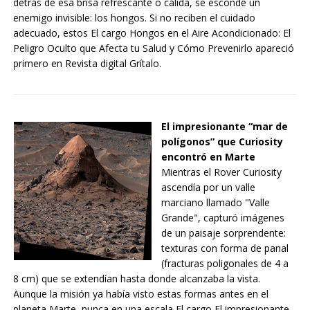
detrás de esa brisa refrescante o cálida, se esconde un
enemigo invisible: los hongos. Si no reciben el cuidado
adecuado, estos El cargo Hongos en el Aire Acondicionado: El
Peligro Oculto que Afecta tu Salud y Cómo Prevenirlo apareció
primero en Revista digital Grítalo.
El impresionante “mar de
polígonos” que Curiosity
encontró en Marte
Mientras el Rover Curiosity
ascendía por un valle
marciano llamado "Valle
Grande", capturó imágenes
de un paisaje sorprendente:
texturas con forma de panal
(fracturas poligonales de 4 a
8 cm) que se extendían hasta donde alcanzaba la vista.
Aunque la misión ya había visto estas formas antes en el
planeta Marte, nunca en una escala El cargo El impresionante