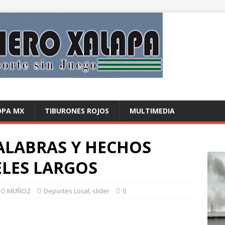
OPA MX
TIBURONES ROJOS
MULTIMEDIA
ALABRAS Y HECHOS
LES LARGOS
DO MUÑOZ
Deportes Local
,
slider
0