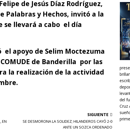
Felipe de Jesús Díaz Rodríguez,
 Palabras y Hechos, invitó a la
se llevará a cabo el día
ó el apoyo de Selim Moctezuma
l COMUDE de Banderilla por las
prese
a la realización de la actividad
brill
escri
embre.
depor
levan
del f
Cruz 
sueño
SIGUIENTE
prime
, EN
SE DESMORONA LA SOLIDEZ; HILANDEROS CAYÓ 2-0
ANTE UN SOZCA ORDENADO