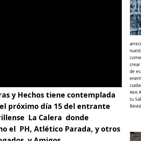
arrec
nuest
comer
crear
de es
enemi
cuida
Aire 
bras y Hechos tiene contemplada
tu Sa
el próximo día 15 del entrante
Revist
illense La Calera donde
 el PH, Atlético Parada, y otros
bogados y Amigos.