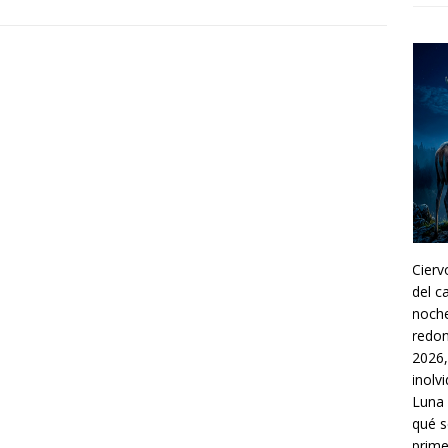
Cier
del c
noche
redon
2026,
inolv
Luna 
qué s
prime