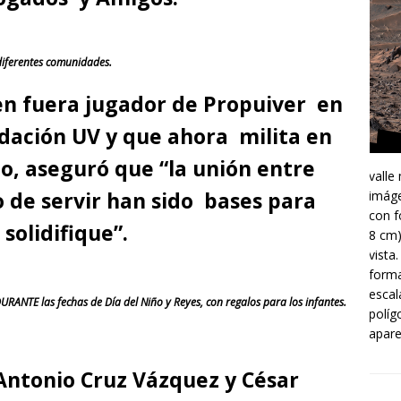
iferentes comunidades.
n fuera jugador de Propuiver en
ndación UV y que ahora milita en
o, aseguró que “la unión entre
valle
o de servir han sido bases para
imáge
con f
solidifique”.
8 cm)
vista
forma
escal
URANTE las fechas de Día del Niño y Reyes, con regalos para los infantes.
políg
apare
Antonio Cruz Vázquez y César