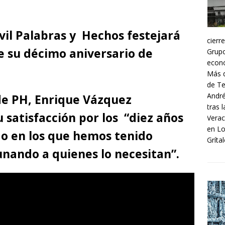
ivil Palabras y Hechos festejará
cierr
 su décimo aniversario de
Grupo
econó
Más d
de Te
André
de PH, Enrique Vázquez
tras 
 satisfacción por los “diez años
Verac
en Lo
do en los que hemos tenido
Grítal
nando a quienes lo necesitan”.