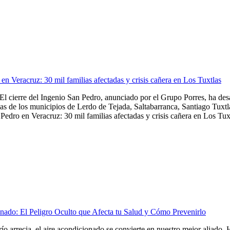
en Veracruz: 30 mil familias afectadas y crisis cañera en Los Tuxtlas
El cierre del Ingenio San Pedro, anunciado por el Grupo Porres, ha de
as de los municipios de Lerdo de Tejada, Saltabarranca, Santiago Tuxtla,
Pedro en Veracruz: 30 mil familias afectadas y crisis cañera en Los Tuxt
nado: El Peligro Oculto que Afecta tu Salud y Cómo Prevenirlo
frío arrecia, el aire acondicionado se convierte en nuestro mejor aliado