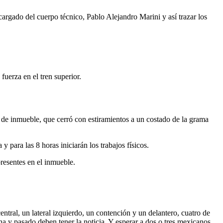
ncargado del cuerpo técnico, Pablo Alejandro Marini y así trazar los
fuerza en el tren superior.
as de inmueble, que cerró con estiramientos a un costado de la grama
 para las 8 horas iniciarán los trabajos físicos.
presentes en el inmueble.
tral, un lateral izquierdo, un contención y un delantero, cuatro de
a y pasado deben tener la noticia. Y esperar a dos o tres mexicanos