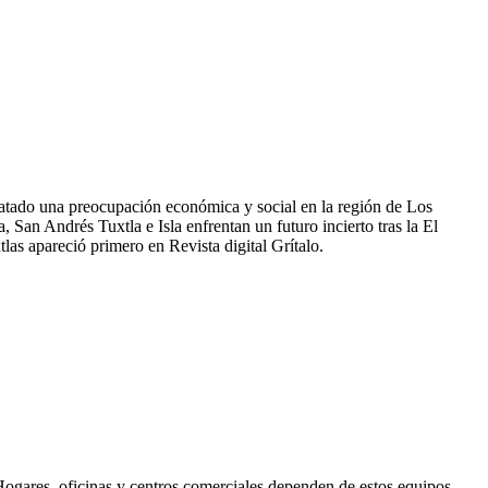
satado una preocupación económica y social en la región de Los
 San Andrés Tuxtla e Isla enfrentan un futuro incierto tras la El
las apareció primero en Revista digital Grítalo.
. Hogares, oficinas y centros comerciales dependen de estos equipos