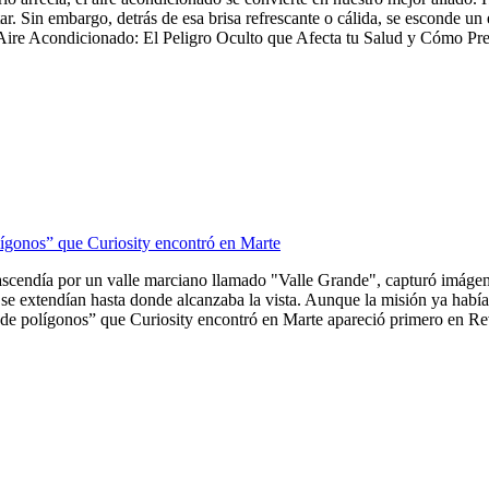
tar. Sin embargo, detrás de esa brisa refrescante o cálida, se esconde u
Aire Acondicionado: El Peligro Oculto que Afecta tu Salud y Cómo Preve
lígonos” que Curiosity encontró en Marte
ascendía por un valle marciano llamado "Valle Grande", capturó imágene
se extendían hasta donde alcanzaba la vista. Aunque la misión ya había 
de polígonos” que Curiosity encontró en Marte apareció primero en Revi