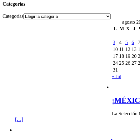
Categorías
Categorías
agosto 2
L
M
X
J
3
4
5
6
10
11
12
13
17
18
19
20
24
25
26
27
31
« Jul
¡MÉXIC
La Selección 
[…]