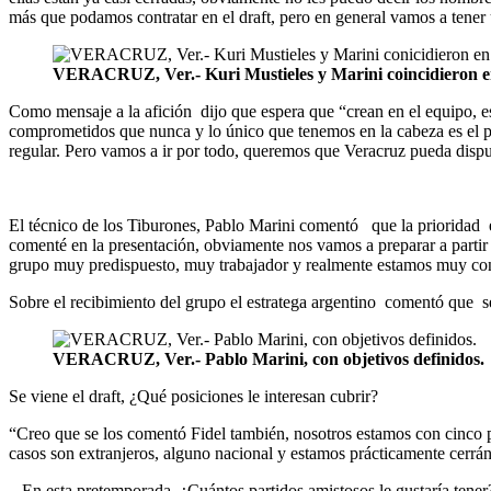
más que podamos contratar en el draft, pero en general vamos a tener 
VERACRUZ, Ver.- Kuri Mustieles y Marini coincidieron en 
Como mensaje a la afición dijo que espera que “crean en el equipo, es
comprometidos que nunca y lo único que tenemos en la cabeza es el pa
regular. Pero vamos a ir por todo, queremos que Veracruz pueda dispu
El técnico de los Tiburones, Pablo Marini comentó que la prioridad e
comenté en la presentación, obviamente nos vamos a preparar a parti
grupo muy predispuesto, muy trabajador y realmente estamos muy conte
Sobre el recibimiento del grupo el estratega argentino comentó que s
VERACRUZ, Ver.- Pablo Marini, con objetivos definidos.
Se viene el draft, ¿Qué posiciones le interesan cubrir?
“Creo que se los comentó Fidel también, nosotros estamos con cinco pu
casos son extranjeros, alguno nacional y estamos prácticamente cerrá
– En esta pretemporada, ¿Cuántos partidos amistosos le gustaría tener