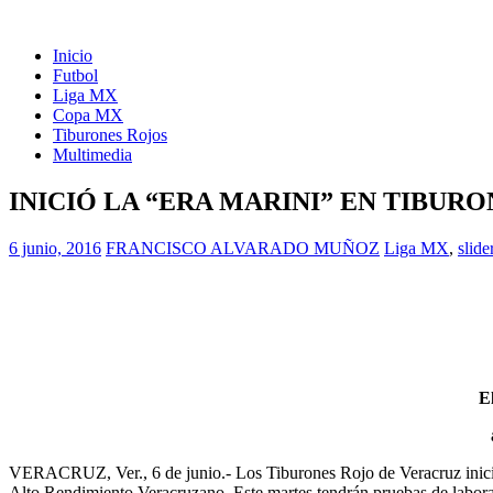
Inicio
Futbol
Liga MX
Copa MX
Tiburones Rojos
Multimedia
INICIÓ LA “ERA MARINI” EN TIBUR
6 junio, 2016
FRANCISCO ALVARADO MUÑOZ
Liga MX
,
slide
E
VERACRUZ, Ver., 6 de junio.- Los Tiburones Rojo de Veracruz iniciar
Alto Rendimiento Veracruzano. Este martes tendrán pruebas de laborat