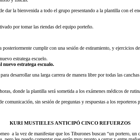
 de dar la bienvenida a todo el grupo presentando a la plantilla con el e
tivado por tomar las riendas del equipo porteño.
a posteriormente cumplir con una sesión de estiramiento, y ejercicios de 
nuevo estratega escualo.
, para desarrollar una larga carrera de manera libre por todas las canch
horas, donde la plantilla será sometida a los exámenes médicos de rutina y
 de comunicación, sin sesión de preguntas y respuestas a los reporteros 
KURI MUSTIELES ANTICIPÓ CINCO REFUERZOS
neo a la vez de manifestar que los Tiburones buscan “un portero, un cen
es, pero les puedo comentar que están muy pronto a cerrar y entre mañan