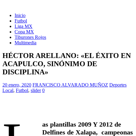
Inicio
Futbol
Liga MX
Copa MX
Tiburones Rojos
Multimedia
HÉCTOR ARELLANO: «EL ÉXITO EN
ACAPULCO, SINÓNIMO DE
DISCIPLINA»
20 enero, 2020
FRANCISCO ALVARADO MUÑOZ
Deportes
Local
,
Futbol
,
slider
0
as plantillas 2009 Y 2012 de
Delfines de Xalapa, campeonas