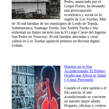
Pedro, anunciado por el
Grupo Porres, ha desatado
una preocupación
económica y social en la
región de Los Tuxtlas. Más
de 30 mil familias de los municipios de Lerdo de Tejada,
Saltabarranca, Santiago Tuxtla, San Andrés Tuxtla e Isla
enfrentan un futuro incierto tras la El cargo Cierre del Ingenio
San Pedro en Veracruz: 30 mil familias afectadas y crisis
cañera en Los Tuxtlas apareció primero en Revista digital
Grítalo.
Hongos en el Aire
Acondicionado: El Peligro
Oculto que Afecta tu Salud
y Cómo Prevenirlo
Cuando el calor aprieta o el
frío arrecia, el aire
acondicionado se convierte
en nuestro mejor aliado.
Hogares, oficinas y centros