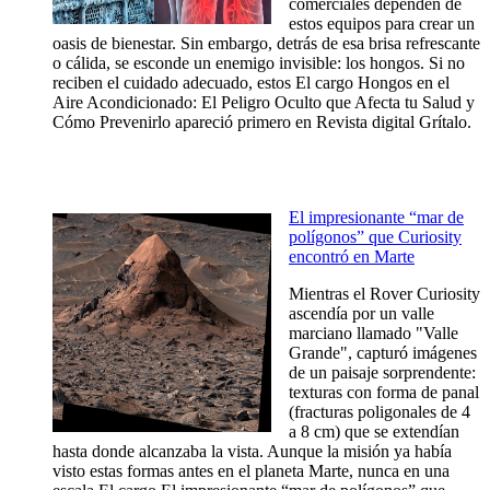
comerciales dependen de
estos equipos para crear un
oasis de bienestar. Sin embargo, detrás de esa brisa refrescante
o cálida, se esconde un enemigo invisible: los hongos. Si no
reciben el cuidado adecuado, estos El cargo Hongos en el
Aire Acondicionado: El Peligro Oculto que Afecta tu Salud y
Cómo Prevenirlo apareció primero en Revista digital Grítalo.
El impresionante “mar de
polígonos” que Curiosity
encontró en Marte
Mientras el Rover Curiosity
ascendía por un valle
marciano llamado "Valle
Grande", capturó imágenes
de un paisaje sorprendente:
texturas con forma de panal
(fracturas poligonales de 4
a 8 cm) que se extendían
hasta donde alcanzaba la vista. Aunque la misión ya había
visto estas formas antes en el planeta Marte, nunca en una