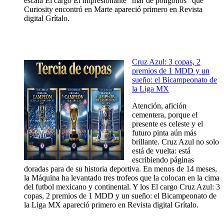
escala El cargo El impresionante “mar de polígonos” que
Curiosity encontró en Marte apareció primero en Revista
digital Grítalo.
Cruz Azul: 3 copas, 2
premios de 1 MDD y un
sueño: el Bicampeonato de
la Liga MX
Atención, afición
cementera, porque el
presente es celeste y el
futuro pinta aún más
brillante. Cruz Azul no solo
está de vuelta: está
escribiendo páginas
doradas para de su historia deportiva. En menos de 14 meses,
la Máquina ha levantado tres trofeos que la colocan en la cima
del futbol mexicano y continental. Y los El cargo Cruz Azul: 3
copas, 2 premios de 1 MDD y un sueño: el Bicampeonato de
la Liga MX apareció primero en Revista digital Grítalo.