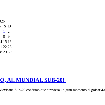
026
V
S
D
1
2
7
8
9
14
15
16
21
22
23
28
29
30
O, AL MUNDIAL SUB-20!
Mexicana Sub-20 confirmó que atraviesa un gran momento al golear 4-0