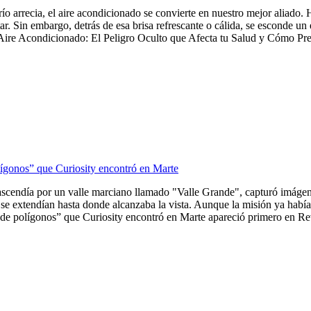
frío arrecia, el aire acondicionado se convierte en nuestro mejor aliado
tar. Sin embargo, detrás de esa brisa refrescante o cálida, se esconde u
Aire Acondicionado: El Peligro Oculto que Afecta tu Salud y Cómo Preve
lígonos” que Curiosity encontró en Marte
ascendía por un valle marciano llamado "Valle Grande", capturó imágene
se extendían hasta donde alcanzaba la vista. Aunque la misión ya había 
de polígonos” que Curiosity encontró en Marte apareció primero en Revi