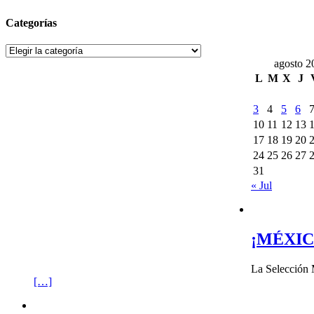
Categorías
Categorías
agosto 2
L
M
X
J
3
4
5
6
10
11
12
13
17
18
19
20
24
25
26
27
31
« Jul
¡MÉXIC
La Selección 
[…]