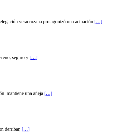
delegación veracruzana protagonizó una actuación
[…]
Sereno, seguro y
[…]
sión mantiene una añeja
[…]
on derribar,
[…]