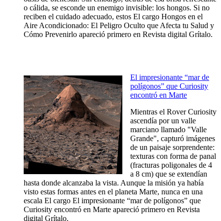
o cálida, se esconde un enemigo invisible: los hongos. Si no
reciben el cuidado adecuado, estos El cargo Hongos en el
Aire Acondicionado: El Peligro Oculto que Afecta tu Salud y
Cómo Prevenirlo apareció primero en Revista digital Grítalo.
El impresionante “mar de
polígonos” que Curiosity
encontró en Marte
Mientras el Rover Curiosity
ascendía por un valle
marciano llamado "Valle
Grande", capturó imágenes
de un paisaje sorprendente:
texturas con forma de panal
(fracturas poligonales de 4
a 8 cm) que se extendían
hasta donde alcanzaba la vista. Aunque la misión ya había
visto estas formas antes en el planeta Marte, nunca en una
escala El cargo El impresionante “mar de polígonos” que
Curiosity encontró en Marte apareció primero en Revista
digital Grítalo.