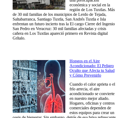
una preocupación
económica y social en la
región de Los Tuxtlas. Más
de 30 mil familias de los municipios de Lerdo de Tejada,
Saltabarranca, Santiago Tuxtla, San Andrés Tuxtla e Isla
enfrentan un futuro incierto tras la El cargo Cierre del Ingenio
San Pedro en Veracruz: 30 mil familias afectadas y crisis
cañera en Los Tuxtlas apareció primero en Revista digital
Grítalo.
Hongos en el Aire
Acondicionado: El Peligro
Oculto que Afecta tu Salud
y Cómo Prevenirlo
Cuando el calor aprieta o el
frío arrecia, el aire
acondicionado se convierte
en nuestro mejor aliado.
Hogares, oficinas y centros
comerciales dependen de
estos equipos para crear un
oasis de bienestar. Sin embargo, detrás de esa brisa refrescante