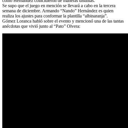
como Hernández coincidieron de maneras distintas.
Se supo que el juego en mención se llevará a cabo en la tercera
semana de diciembre. Armando “Nando” Hernández es quien
realiza los ajustes para conformar la plantilla “albinaranja”.
Gómez Loranca habló sobre el evento y mencionó una de las tantas
anécdotas que vivió junto al “Pato” Olvera: