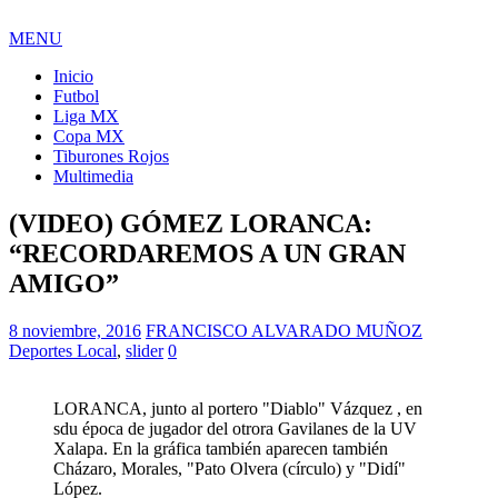
MENU
Inicio
Futbol
Liga MX
Copa MX
Tiburones Rojos
Multimedia
(VIDEO) GÓMEZ LORANCA:
“RECORDAREMOS A UN GRAN
AMIGO”
8 noviembre, 2016
FRANCISCO ALVARADO MUÑOZ
Deportes Local
,
slider
0
LORANCA, junto al portero "Diablo" Vázquez , en
sdu época de jugador del otrora Gavilanes de la UV
Xalapa. En la gráfica también aparecen también
Cházaro, Morales, "Pato Olvera (círculo) y "Didí"
López.