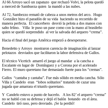
Al 66 Arroyo sacó un zapatazo que rechazó Volvi, la pelota quedó
a merced de Sambueza quien la mandó a las nubes.
Al 72, Sambezzo remató de cabeza a unos metros del arco. Hugo
González hizo el paradón de su vida haciendo su recorrido de
manera perfecta. El cancerbero desvió la pelota a dos manos con
salto felino. Villa le puso un pase como con la mano al brasileño
quien se quedó sorprendido al ver la salvada del arquero “crema”.
Hacia el final del juego América empezó a desesperarse.
Benedetto y Arroyo mostraron carencia de imaginación al lanzar
pelotazos desviados que facilitaron la labor defensiva de Gallos.
El técnico Vicetich amarró el juego al mandar a la cancha a
Escalante en lugar de Domínguez y a Corona por el acelerado
Fierro. El muro queretano fue demasiado fuerte para los “cremas”.
Gallos “cantaba y cantaba”. Fue más sólido en media cancha. Sólo
Villa y Candelo eran “lobos solitarios” tratando de cazar una
jugada que amarrara el triunfo queretano.
Y Candelo estuvo a punto de hacerlo. A los 82’ el arquero “crema”
no se habló con su defensa y dejó el balón botando en el área.
Candelo tiró raso, pero desviado. ¡Se la perdió!