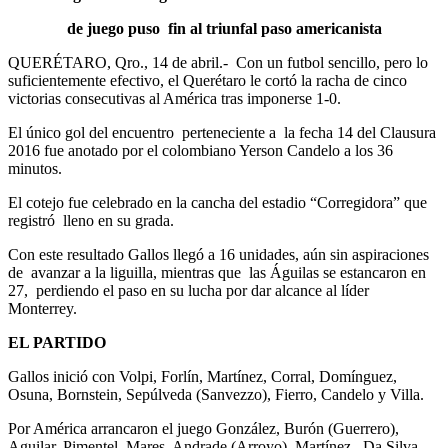
de juego puso fin al triunfal paso americanista
QUERÉTARO, Qro., 14 de abril.- Con un futbol sencillo, pero lo
suficientemente efectivo, el Querétaro le cortó la racha de cinco
victorias consecutivas al América tras imponerse 1-0.
El único gol del encuentro perteneciente a la fecha 14 del Clausura
2016 fue anotado por el colombiano Yerson Candelo a los 36
minutos.
El cotejo fue celebrado en la cancha del estadio “Corregidora” que
registró lleno en su grada.
Con este resultado Gallos llegó a 16 unidades, aún sin aspiraciones
de avanzar a la liguilla, mientras que las Águilas se estancaron en
27, perdiendo el paso en su lucha por dar alcance al líder
Monterrey.
EL PARTIDO
Gallos inició con Volpi, Forlín, Martínez, Corral, Domínguez,
Osuna, Bornstein, Sepúlveda (Sanvezzo), Fierro, Candelo y Villa.
Por América arrancaron el juego González, Burón (Guerrero),
Aguilar, Pimentel, Mares, Andrade (Arroyo), Martínez, Da Silva,