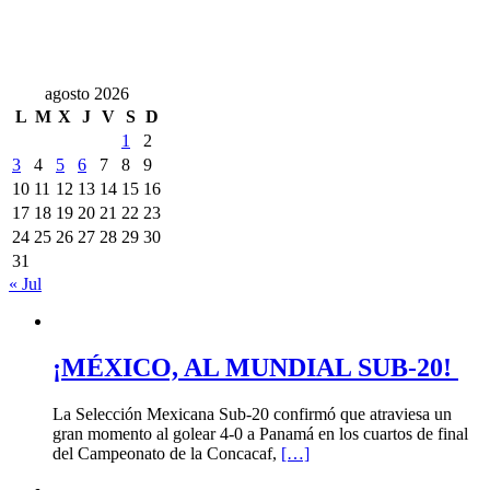
agosto 2026
L
M
X
J
V
S
D
1
2
3
4
5
6
7
8
9
10
11
12
13
14
15
16
17
18
19
20
21
22
23
24
25
26
27
28
29
30
31
« Jul
¡MÉXICO, AL MUNDIAL SUB-20!
La Selección Mexicana Sub-20 confirmó que atraviesa un
gran momento al golear 4-0 a Panamá en los cuartos de final
del Campeonato de la Concacaf,
[…]