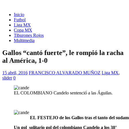
Inicio
Futbol
Liga MX
Copa MX
Tiburones Rojos
Multimedia
Gallos “cantó fuerte”, le rompió la racha
al América, 1-0
15 abril, 2016
FRANCISCO ALVARADO MUÑOZ
Liga MX
,
slider
0
EL COLOMBIANO Candelo sentenció a las Águilas.
EL FESTEJO de los Gallos tras el tanto del sudame
Un gol solitario gol del colombiano Candelo a los 38’