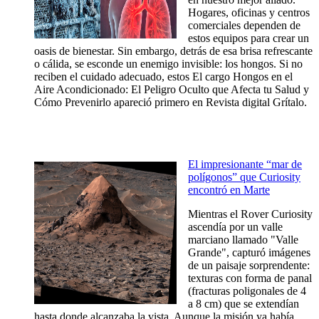
Hogares, oficinas y centros
comerciales dependen de
estos equipos para crear un
oasis de bienestar. Sin embargo, detrás de esa brisa refrescante
o cálida, se esconde un enemigo invisible: los hongos. Si no
reciben el cuidado adecuado, estos El cargo Hongos en el
Aire Acondicionado: El Peligro Oculto que Afecta tu Salud y
Cómo Prevenirlo apareció primero en Revista digital Grítalo.
El impresionante “mar de
polígonos” que Curiosity
encontró en Marte
Mientras el Rover Curiosity
ascendía por un valle
marciano llamado "Valle
Grande", capturó imágenes
de un paisaje sorprendente:
texturas con forma de panal
(fracturas poligonales de 4
a 8 cm) que se extendían
hasta donde alcanzaba la vista. Aunque la misión ya había