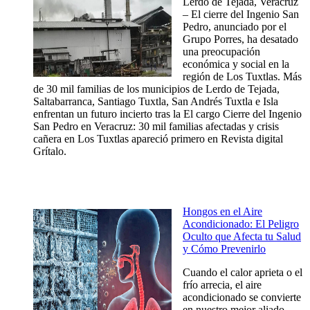
Lerdo de Tejada, Veracruz
– El cierre del Ingenio San
Pedro, anunciado por el
Grupo Porres, ha desatado
una preocupación
económica y social en la
región de Los Tuxtlas. Más
de 30 mil familias de los municipios de Lerdo de Tejada,
Saltabarranca, Santiago Tuxtla, San Andrés Tuxtla e Isla
enfrentan un futuro incierto tras la El cargo Cierre del Ingenio
San Pedro en Veracruz: 30 mil familias afectadas y crisis
cañera en Los Tuxtlas apareció primero en Revista digital
Grítalo.
Hongos en el Aire
Acondicionado: El Peligro
Oculto que Afecta tu Salud
y Cómo Prevenirlo
Cuando el calor aprieta o el
frío arrecia, el aire
acondicionado se convierte
en nuestro mejor aliado.