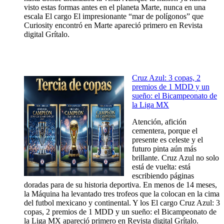
visto estas formas antes en el planeta Marte, nunca en una
escala El cargo El impresionante “mar de polígonos” que
Curiosity encontró en Marte apareció primero en Revista
digital Grítalo.
Cruz Azul: 3 copas, 2
premios de 1 MDD y un
sueño: el Bicampeonato de
la Liga MX
Atención, afición
cementera, porque el
presente es celeste y el
futuro pinta aún más
brillante. Cruz Azul no solo
está de vuelta: está
escribiendo páginas
doradas para de su historia deportiva. En menos de 14 meses,
la Máquina ha levantado tres trofeos que la colocan en la cima
del futbol mexicano y continental. Y los El cargo Cruz Azul: 3
copas, 2 premios de 1 MDD y un sueño: el Bicampeonato de
la Liga MX apareció primero en Revista digital Grítalo.