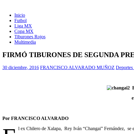
Inicio
Futbol
Liga MX
Copa MX
Tiburones Rojos
Multimedia
FIRMÓ TIBURONES DE SEGUNDA PR
30 diciembre, 2016
FRANCISCO ALVARADO MUÑOZ
Deportes
e
Por FRANCISCO ALVARADO
l ex Chilero de Xalapa, Rey Iván “Changai” Fernández, se e