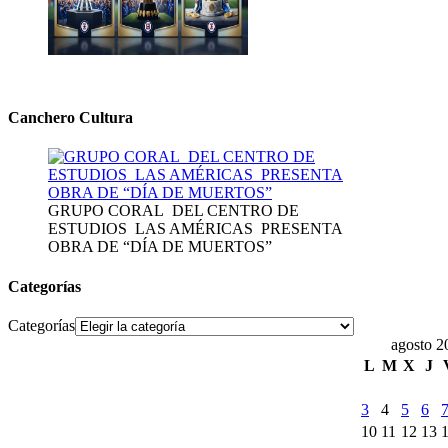
Canchero Cultura
GRUPO CORAL DEL CENTRO DE
ESTUDIOS LAS AMÉRICAS PRESENTA
OBRA DE “DÍA DE MUERTOS”
Categorías
Categorías
agosto 2
L
M
X
J
3
4
5
6
10
11
12
13