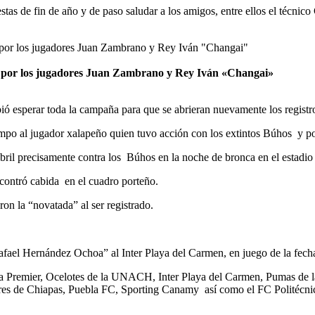
estas de fin de año y de paso saludar a los amigos, entre ellos el técn
 por los jugadores Juan Zambrano y Rey Iván «Changai»
ió esperar toda la campaña para que se abrieran nuevamente los registro
o al jugador xalapeño quien tuvo acción con los extintos Búhos y pos
bril precisamente contra los Búhos en la noche de bronca en el estadio
contró cabida en el cuadro porteño.
ron la “novatada” al ser registrado.
afael Hernández Ochoa” al Inter Playa del Carmen, en juego de la fech
a Premier, Ocelotes de la UNACH, Inter Playa del Carmen, Pumas de 
res de Chiapas, Puebla FC, Sporting Canamy así como el FC Politécni