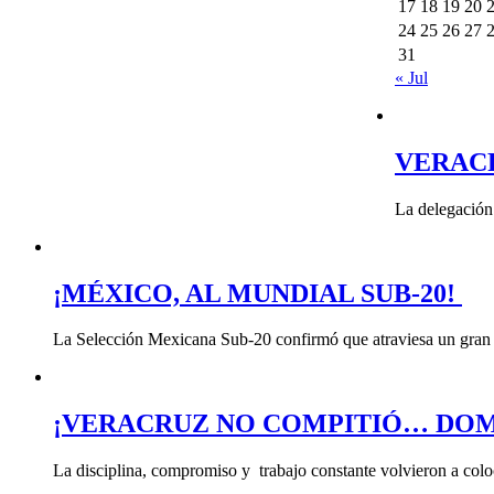
17
18
19
20
24
25
26
27
31
« Jul
VERAC
La delegación
¡MÉXICO, AL MUNDIAL SUB-20!
La Selección Mexicana Sub-20 confirmó que atraviesa un gran 
¡VERACRUZ NO COMPITIÓ… DOM
La disciplina, compromiso y trabajo constante volvieron a col