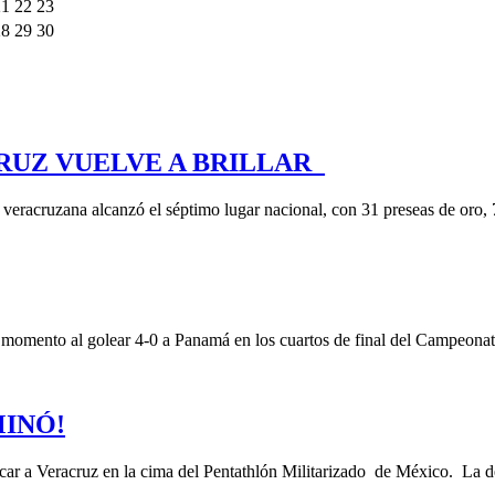
21
22
23
28
29
30
RUZ VUELVE A BRILLAR
 veracruzana alcanzó el séptimo lugar nacional, con 31 preseas de oro,
momento al golear 4-0 a Panamá en los cuartos de final del Campeona
INÓ!
ocar a Veracruz en la cima del Pentathlón Militarizado de México. La 