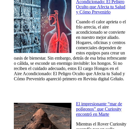
Acondicionado: El Peligro
Oculto que Afecta tu Salud
y Cómo Prevenirlo
Cuando el calor aprieta o el
frío arrecia, el aire
acondicionado se convierte
en nuestro mejor aliado.
Hogares, oficinas y centros
comerciales dependen de
estos equipos para crear un
oasis de bienestar. Sin embargo, detrás de esa brisa refrescante
o cálida, se esconde un enemigo invisible: los hongos. Si no
reciben el cuidado adecuado, estos El cargo Hongos en el
Aire Acondicionado: El Peligro Oculto que Afecta tu Salud y
Cómo Prevenirlo apareció primero en Revista digital Grítalo.
El impresionante “mar de
polígonos” que Curiosity
encontró en Marte
Mientras el Rover Curiosity