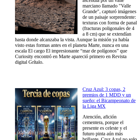
ascendía por un valle
marciano llamado "Valle
Grande", capturó imágenes
de un paisaje sorprendente:
texturas con forma de panal
(fracturas poligonales de 4
a 8 cm) que se extendían
hasta donde alcanzaba la vista. Aunque la misión ya había
visto estas formas antes en el planeta Marte, nunca en una
escala El cargo El impresionante “mar de polígonos” que
Curiosity encontró en Marte apareció primero en Revista
digital Grítalo.
Cruz Azul: 3 copas, 2
premios de 1 MDD y un
sueño: el Bicampeonato de
la Liga MX
Atención, afición
cementera, porque el
presente es celeste y el
futuro pinta aún más
brillante. Cruz Azul no solo