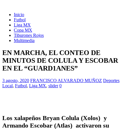
Inicio
Futbol
Liga MX
Copa MX
Tiburones Rojos
Multimedia
EN MARCHA, EL CONTEO DE
MINUTOS DE COLULA Y ESCOBAR
EN EL “GUARD1ANES”
3 agosto, 2020
FRANCISCO ALVARADO MUÑOZ
Deportes
Local
,
Futbol
,
Liga MX
,
slider
0
Los xalapeños Bryan Colula (Xolos) y
Armando Escobar (Atlas) activaron su