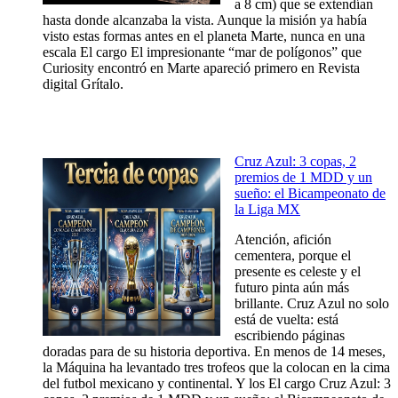
a 8 cm) que se extendían
hasta donde alcanzaba la vista. Aunque la misión ya había
visto estas formas antes en el planeta Marte, nunca en una
escala El cargo El impresionante “mar de polígonos” que
Curiosity encontró en Marte apareció primero en Revista
digital Grítalo.
Cruz Azul: 3 copas, 2
premios de 1 MDD y un
sueño: el Bicampeonato de
la Liga MX
Atención, afición
cementera, porque el
presente es celeste y el
futuro pinta aún más
brillante. Cruz Azul no solo
está de vuelta: está
escribiendo páginas
doradas para de su historia deportiva. En menos de 14 meses,
la Máquina ha levantado tres trofeos que la colocan en la cima
del futbol mexicano y continental. Y los El cargo Cruz Azul: 3